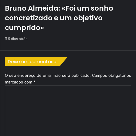
Bruno Almeida: «Foi um sonho
concretizado e um objetivo
cumprido»
5 dias atrás
Deixe um comentário
O seu endereço de email não será publicado.
Campos obrigatórios
marcados com
*
C
o
m
e
n
t
á
r