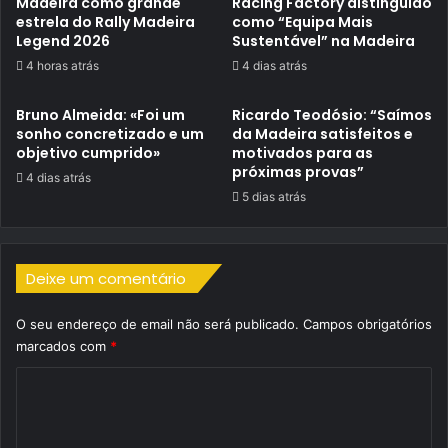
Madeira como grande
Racing Factory distinguido
estrela do Rally Madeira
como “Equipa Mais
Legend 2026
Sustentável” na Madeira
4 horas atrás
4 dias atrás
Bruno Almeida: «Foi um
Ricardo Teodósio: “Saímos
sonho concretizado e um
da Madeira satisfeitos e
objetivo cumprido»
motivados para as
próximas provas”
4 dias atrás
5 dias atrás
Deixe um comentário
O seu endereço de email não será publicado.
Campos obrigatórios
marcados com
*
C
o
m