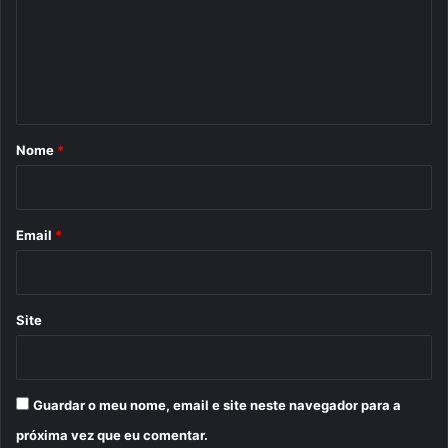
e
n
t
á
r
Nome
*
i
o
*
Email
*
Site
Guardar o meu nome, email e site neste navegador para a
próxima vez que eu comentar.