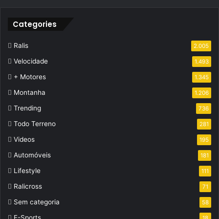
Categories
Ralis
2.005
Velocidade
1.493
+ Motores
1.345
Montanha
1.206
Trending
736
Todo Terreno
281
Videos
195
Automóveis
181
Lifestyle
111
Ralicross
71
Sem categoria
58
E-Sports
18