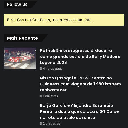
Follow us
Error Can not Get Posts, Incorrect account info.
Mais Recente
Patrick Snijers regressa à Madeira
como grande estrela do Rally Madeira
Legend 2026
4 horas atrás
Nissan Qashqai e-POWER entra no
Guinness com viagem de 1.980 km sem
reabastecer
1 dia atrás
Borja García e Alejandro Barambio
Perea: a dupla que coloca a GT Corse
na rota do título absoluto
2 dias atrás