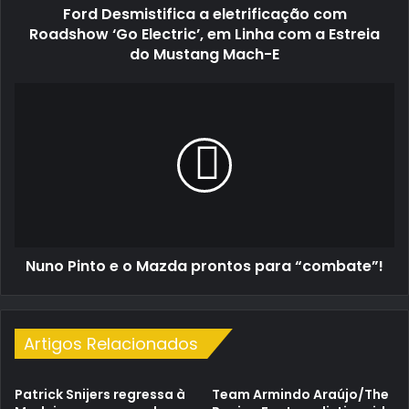
Ford Desmistifica a eletrificação com
Linha
com
Roadshow ‘Go Electric’, em Linha com a Estreia
a
do Mustang Mach-E
Estreia
do
Nuno
Mustang
Pinto
Mach-
e
E
o
Mazda
prontos
para
“combate”!
Nuno Pinto e o Mazda prontos para “combate”!
Artigos Relacionados
Patrick Snijers regressa à
Team Armindo Araújo/The