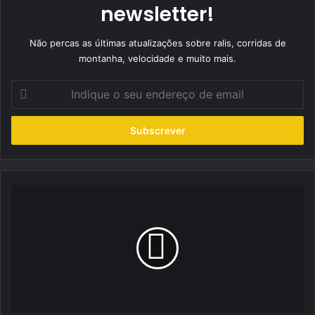
newsletter!
Não percas as últimas atualizações sobre ralis, corridas de
montanha, velocidade e muito mais.
Indique
o
seu
endereço
de
email
Ford
Desmistifica
a
eletrificação
com
Roadshow
‘Go
Electric’,
em