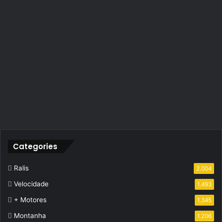
Categories
Ralis
2.004
Velocidade
1.493
+ Motores
1.345
Montanha
1.206