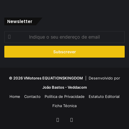
Newsletter
Indique
o
seu
endereço
de
email
© 2026 VMotores EQUATIONSKINGDOM
| Desenvolvido por
João Bastos - Veddacom
Home
Contacto
Política de Privacidade
Estatuto Editorial
Ficha Técnica
Facebook
YouTube