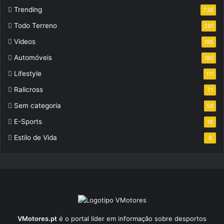
Trending
736
Todo Terreno
281
Videos
195
Automóveis
180
Lifestyle
111
Ralicross
71
Sem categoria
58
E-Sports
18
Estilo de Vida
8
VMotores.pt
é o portal líder em informação sobre desportos