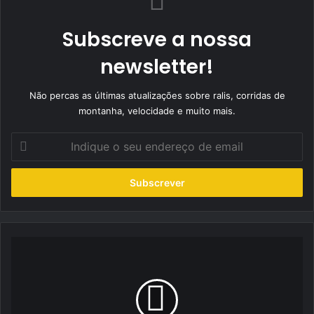
Subscreve a nossa
newsletter!
Não percas as últimas atualizações sobre ralis, corridas de
montanha, velocidade e muito mais.
Indique
o
seu
endereço
de
email
The
Original
Sinner:
O
cocktail