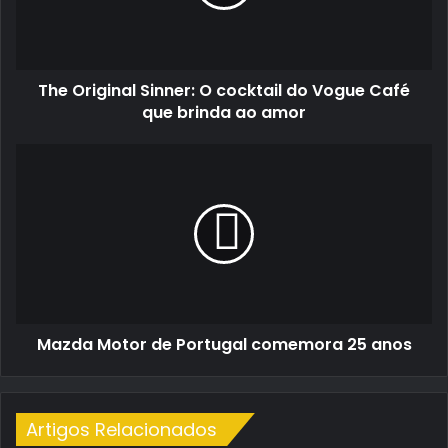
do
Vogue
Café
que
The Original Sinner: O cocktail do Vogue Café
brinda
ao
que brinda ao amor
amor
Mazda
Motor
de
Portugal
comemora
25
anos
Mazda Motor de Portugal comemora 25 anos
Artigos Relacionados