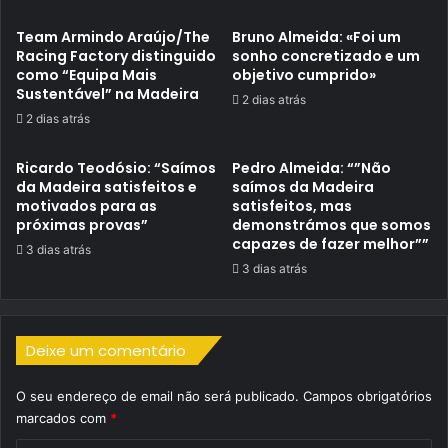
Team Armindo Araújo/The
Bruno Almeida: «Foi um
Racing Factory distinguido
sonho concretizado e um
como “Equipa Mais
objetivo cumprido»
Sustentável” na Madeira
2 dias atrás
2 dias atrás
Ricardo Teodósio: “Saímos
Pedro Almeida: “”Não
da Madeira satisfeitos e
saímos da Madeira
motivados para as
satisfeitos, mas
próximas provas”
demonstrámos que somos
capazes de fazer melhor””
3 dias atrás
3 dias atrás
Deixe um comentário
O seu endereço de email não será publicado.
Campos obrigatórios
marcados com
*