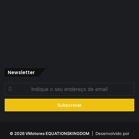
Newsletter
Indique
o
seu
endereço
de
email
© 2026 VMotores EQUATIONSKINGDOM
| Desenvolvido por