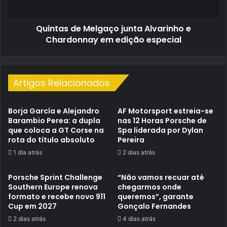
em
edição
Quintas de Melgaço junta Alvarinho e
especial
Chardonnay em edição especial
Artigos Relacionados
Borja García e Alejandro
AF Motorsport estreia-se
Barambio Perea: a dupla
nas 12 Horas Porsche de
que coloca a GT Corse na
Spa liderada por Dylan
rota do título absoluto
Pereira
1 dia atrás
2 dias atrás
Porsche Sprint Challenge
“Não vamos recuar até
Southern Europe renova
chegarmos onde
formato e recebe novo 911
queremos”, garante
Cup em 2027
Gonçalo Fernandes
2 dias atrás
4 dias atrás