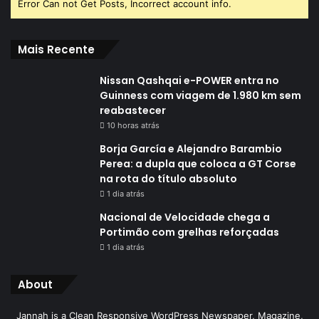
Error Can not Get Posts, Incorrect account info.
Mais Recente
Nissan Qashqai e-POWER entra no
Guinness com viagem de 1.980 km sem
reabastecer
10 horas atrás
Borja García e Alejandro Barambio
Perea: a dupla que coloca a GT Corse
na rota do título absoluto
1 dia atrás
Nacional de Velocidade chega a
Portimão com grelhas reforçadas
1 dia atrás
About
Jannah is a Clean Responsive WordPress Newspaper, Magazine,