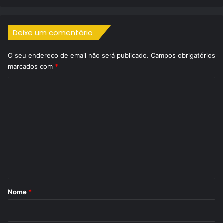
Deixe um comentário
O seu endereço de email não será publicado.
Campos obrigatórios
marcados com
*
C
o
m
e
n
t
á
r
Nome
*
i
o