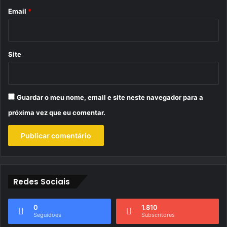
*
Email
*
Site
Guardar o meu nome, email e site neste navegador para a
próxima vez que eu comentar.
Redes Sociais
0
1.810
Seguidoes
Subscritores