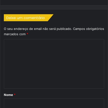
Deixe um comentário
O seu endereço de email não será publicado.
Campos obrigatórios
marcados com
*
C
o
m
e
n
t
á
r
Nome
*
i
o