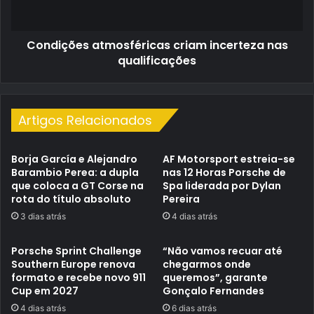
Condições atmosféricas criam incerteza nas
qualificações
Artigos Relacionados
Borja García e Alejandro
AF Motorsport estreia-se
Barambio Perea: a dupla
nas 12 Horas Porsche de
que coloca a GT Corse na
Spa liderada por Dylan
rota do título absoluto
Pereira
3 dias atrás
4 dias atrás
Porsche Sprint Challenge
“Não vamos recuar até
Southern Europe renova
chegarmos onde
formato e recebe novo 911
queremos”, garante
Cup em 2027
Gonçalo Fernandes
4 dias atrás
6 dias atrás