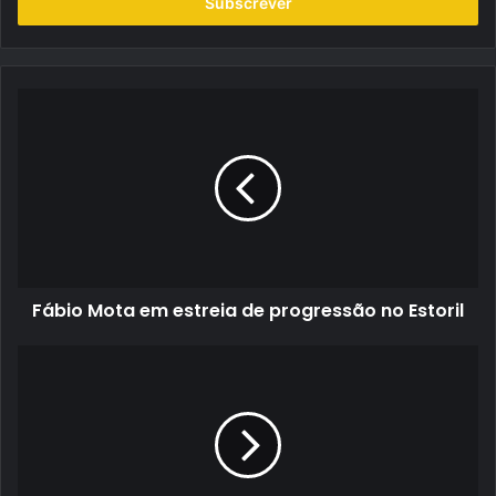
endereço
de
email
Fábio
Mota
em
estreia
de
progressão
no
Estoril
Fábio Mota em estreia de progressão no Estoril
Condições
atmosféricas
criam
incerteza
nas
qualificações