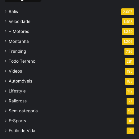
Ralis
2.007
Velocidade
1.493
+ Motores
1.349
Montanha
1.206
Trending
736
Todo Terreno
281
Videos
195
Automóveis
183
Lifestyle
112
Ralicross
71
Sem categoria
58
E-Sports
18
Estilo de Vida
8