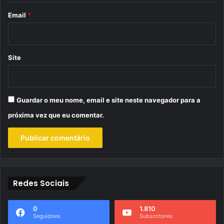
*
Email
*
Site
Guardar o meu nome, email e site neste navegador para a
próxima vez que eu comentar.
Redes Sociais
0
1.810
Seguidoes
Subscritores