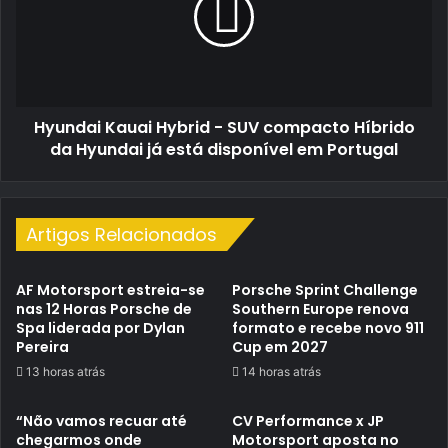
SUV
compacto
Híbrido
da
Hyundai
Hyundai Kauai Hybrid - SUV compacto Híbrido
já
está
da Hyundai já está disponível em Portugal
disponível
em
Portugal
Artigos Relacionados
AF Motorsport estreia-se
Porsche Sprint Challenge
nas 12 Horas Porsche de
Southern Europe renova
Spa liderada por Dylan
formato e recebe novo 911
Pereira
Cup em 2027
13 horas atrás
14 horas atrás
“Não vamos recuar até
CV Performance x JP
chegarmos onde
Motorsport aposta no