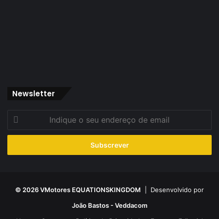
Newsletter
Indique
o
seu
endereço
de
email
© 2026 VMotores EQUATIONSKINGDOM
| Desenvolvido por
João Bastos - Veddacom