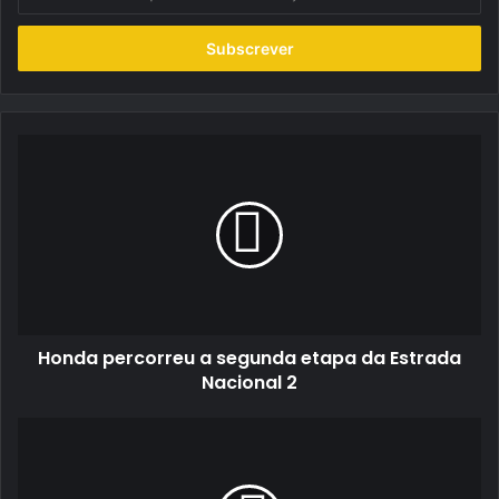
o
seu
endereço
de
email
Honda
percorreu
a
segunda
etapa
da
Estrada
Nacional
2
Honda percorreu a segunda etapa da Estrada
Nacional 2
Hyundai
Kauai
Hybrid
-