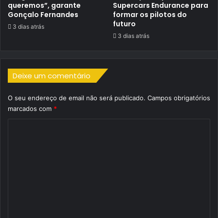
queremos”, garante
Supercars Endurance para
Gonçalo Fernandes
formar os pilotos do
futuro
3 dias atrás
3 dias atrás
Deixe um comentário
O seu endereço de email não será publicado.
Campos obrigatórios
marcados com
*
C
o
m
e
n
t
á