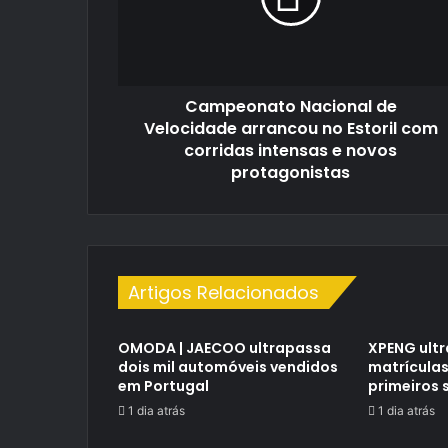
no
Estoril
com
corridas
Campeonato Nacional de
intensas
e
Velocidade arrancou no Estoril com
novos
corridas intensas e novos
protagonistas
protagonistas
Artigos Relacionados
OMODA | JAECOO ultrapassa
XPENG ultr
dois mil automóveis vendidos
matrículas
em Portugal
primeiros 
1 dia atrás
1 dia atrás