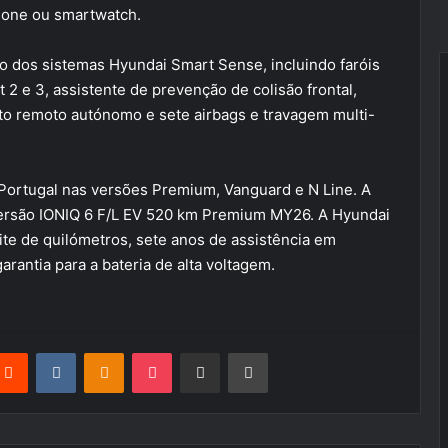
phone ou smartwatch.
o dos sistemas Hyundai Smart Sense, incluindo faróis
 2 e 3, assistente de prevenção de colisão frontal,
o remoto autónomo e sete airbags e travagem multi-
 Portugal nas versões Premium, Vanguard e N Line. A
versão IONIQ 6 F/L EV 520 km Premium MY26. A Hyundai
ite de quilómetros, sete anos de assistência em
arantia para a bateria de alta voltagem.
terest
Reddit
VKontakte
Odnoklassniki
Pocket
Partilhar Via Email
Imprimir