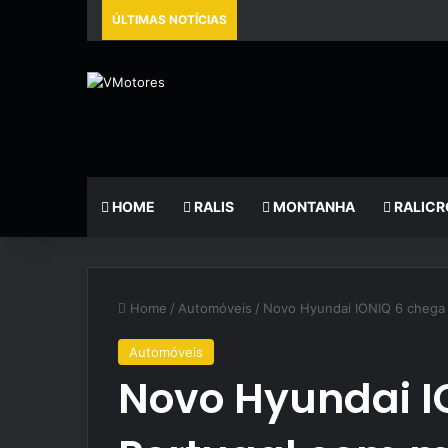
ÚLTIMAS NOTÍCIAS
HOME
RALIS
MONTANHA
RALICR
Home
/
Automóveis
/
Novo Hyundai IONIQ 6 chega a
Automóveis
Novo Hyundai I