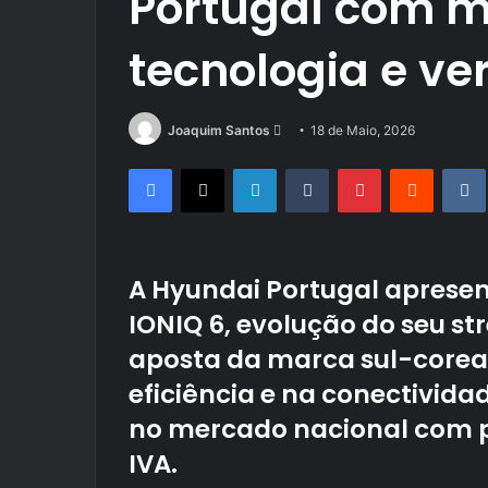
Portugal com m
tecnologia e ve
Send
Joaquim Santos
18 de Maio, 2026
an
Facebook
X
LinkedIn
Tumblr
Pinterest
Reddit
email
A Hyundai Portugal apresen
IONIQ 6, evolução do seu str
aposta da marca sul-corea
eficiência e na conectivida
no mercado nacional com pr
IVA.