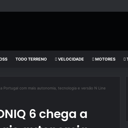
OSS
TODO TERRENO
VELOCIDADE
MOTORES
 Portugal com mais autonomia, tecnologia e versão N Line
ONIQ 6 chega a