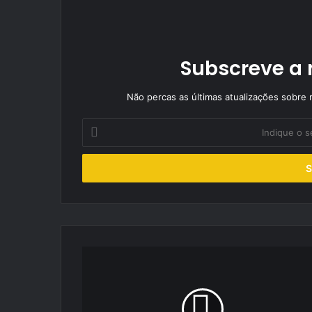
Subscreve a 
Não percas as últimas atualizações sobre r
Indique
o
seu
endereço
de
email
Campeonato
Nacional
de
Velocidade
arrancou