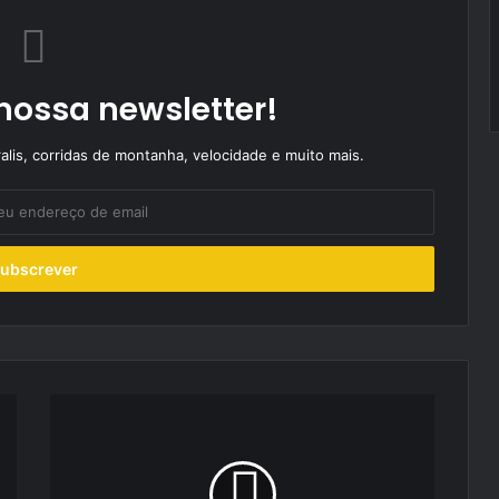
nossa newsletter!
alis, corridas de montanha, velocidade e muito mais.
“A
Operação
Rampa
da
Arrábida