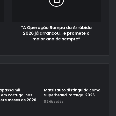
2026
já
arrancou…
e
“A Operação Rampa da Arrábida
promete
o
2026 já arrancou… e promete o
maior
maior ano de sempre”
ano
de
sempre”
apassa mil
Matrizauto distinguida como
 em Portugal nos
Superbrand Portugal 2026
sete meses de 2026
2 dias atrás