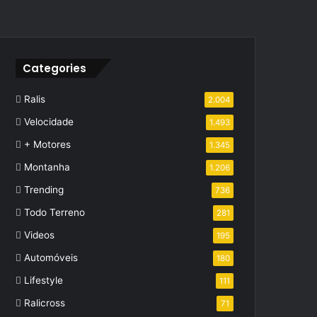
Categories
Ralis
2.004
Velocidade
1.493
+ Motores
1.345
Montanha
1.206
Trending
736
Todo Terreno
281
Videos
195
Automóveis
180
Lifestyle
111
Ralicross
71