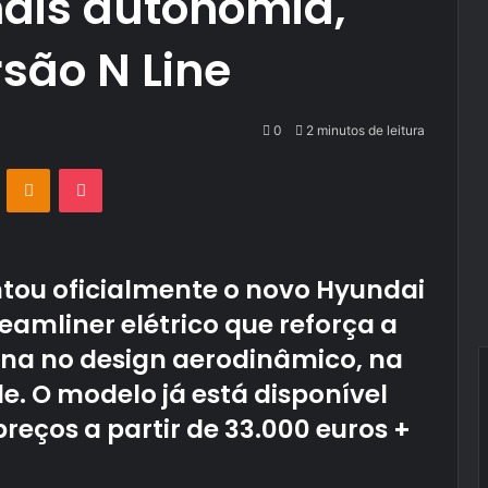
ais autonomia,
rsão N Line
0
2 minutos de leitura
VKontakte
Odnoklassniki
Pocket
tou oficialmente o novo Hyundai
eamliner elétrico que reforça a
na no design aerodinâmico, na
de. O modelo já está disponível
eços a partir de 33.000 euros +