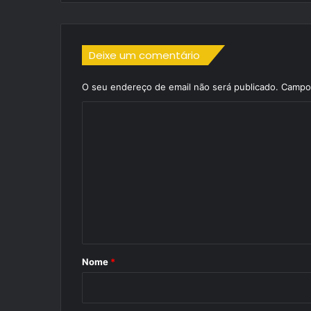
Deixe um comentário
O seu endereço de email não será publicado.
Campos
C
o
m
e
n
t
á
r
Nome
*
i
o