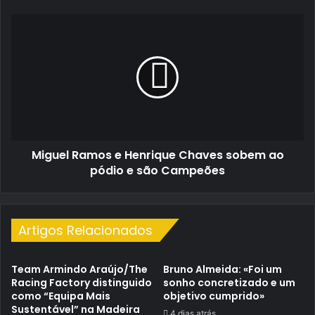
Miguel
Ramos
e
Henrique
Chaves
sobem
ao
pódio
e
Miguel Ramos e Henrique Chaves sobem ao
são
Campeões
pódio e são Campeões
Artigos Relacionados
Team Armindo Araújo/The
Bruno Almeida: «Foi um
Racing Factory distinguido
sonho concretizado e um
como “Equipa Mais
objetivo cumprido»
Sustentável” na Madeira
4 dias atrás