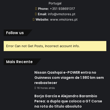
Portugal
Phone:
+351 938691317
Email:
info@vmotores.pt
Website:
www.vmotores.pt
Follow us
Error Can not Get Posts, Incorrect account info.
Mais Recente
Nissan Qashqai e-POWER entra no
Guinness com viagem de 1.980 km sem
reabastecer
16 horas atrás
Borja García e Alejandro Barambio
Perea: a dupla que coloca a GT Corse
na rota do título absoluto