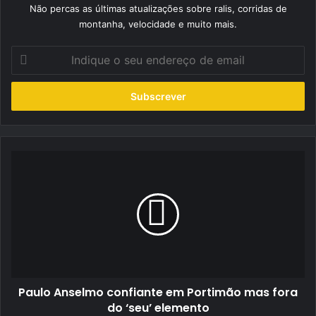
Não percas as últimas atualizações sobre ralis, corridas de
montanha, velocidade e muito mais.
Indique
o
seu
endereço
de
email
Paulo
Anselmo
confiante
em
Portimão
mas
fora
do
‘seu’
Paulo Anselmo confiante em Portimão mas fora
elemento
do ‘seu’ elemento