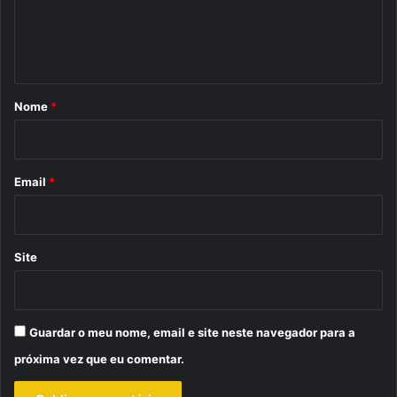
n
t
á
r
Nome
*
i
o
*
Email
*
Site
Guardar o meu nome, email e site neste navegador para a
próxima vez que eu comentar.