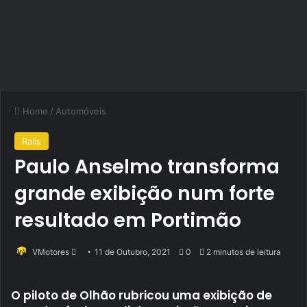
Home
/
Automóveis
Ralis
Paulo Anselmo transforma
grande exibição num forte
resultado em Portimão
Send
VMotores
11 de Outubro, 2021
0
2 minutos de leitura
an
email
O piloto de Olhão rubricou uma exibição de