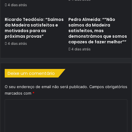
4 dias atrás
Ricardo Teodósio: “Saímos
Pedro Almeida: “”Não
da Madeira satisfeitos e
saímos da Madeira
motivados para as
satisfeitos, mas
próximas provas”
demonstrámos que somos
capazes de fazer melhor””
4 dias atrás
4 dias atrás
Deixe um comentário
O seu endereço de email não será publicado.
Campos obrigatórios
marcados com
*
C
o
m
e