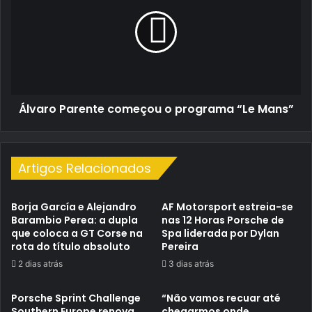
começou
o
programa
“Le
Mans”
Álvaro Parente começou o programa “Le Mans”
Artigos Relacionados
Borja García e Alejandro
AF Motorsport estreia-se
Barambio Perea: a dupla
nas 12 Horas Porsche de
que coloca a GT Corse na
Spa liderada por Dylan
rota do título absoluto
Pereira
2 dias atrás
3 dias atrás
Porsche Sprint Challenge
“Não vamos recuar até
Southern Europe renova
chegarmos onde