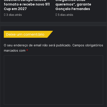
formato e recebe novo 911
queremos”, garante
Cup em 2027
Gonçalo Fernandes
3 dias atrás
5 dias atrás
Deixe um comentário
O seu endereço de email não será publicado.
Campos obrigatórios
marcados com
*
C
o
m
e
n
t
á