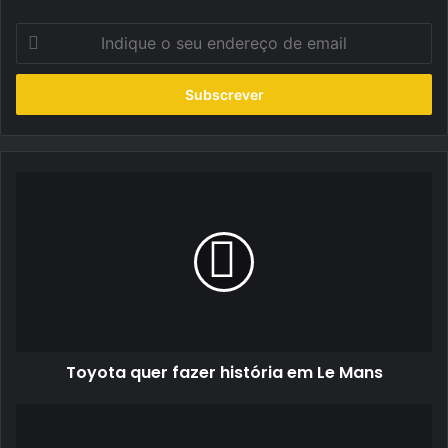
Indique
o
seu
endereço
de
email
Toyota
quer
fazer
história
em
Le
Mans
Toyota quer fazer história em Le Mans
Álvaro
Parente