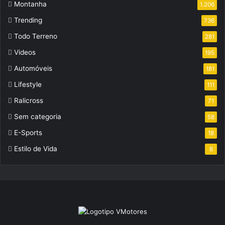
Montanha
1.206
Trending
736
Todo Terreno
281
Videos
195
Automóveis
181
Lifestyle
111
Ralicross
71
Sem categoria
58
E-Sports
18
Estilo de Vida
8