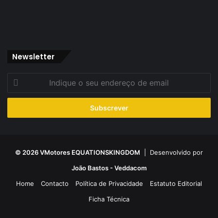
Newsletter
Indique
o
seu
endereço
de
email
© 2026 VMotores EQUATIONSKINGDOM
| Desenvolvido por
João Bastos - Veddacom
Home
Contacto
Política de Privacidade
Estatuto Editorial
Ficha Técnica