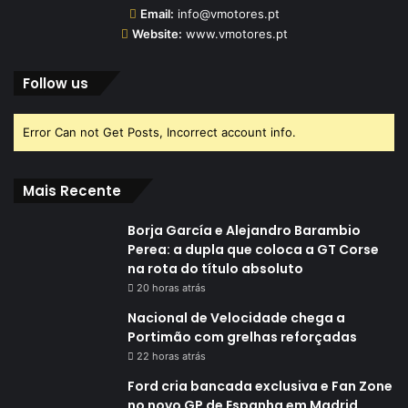
Email:
info@vmotores.pt
Website:
www.vmotores.pt
Follow us
Error Can not Get Posts, Incorrect account info.
Mais Recente
Borja García e Alejandro Barambio
Perea: a dupla que coloca a GT Corse
na rota do título absoluto
20 horas atrás
Nacional de Velocidade chega a
Portimão com grelhas reforçadas
22 horas atrás
Ford cria bancada exclusiva e Fan Zone
no novo GP de Espanha em Madrid