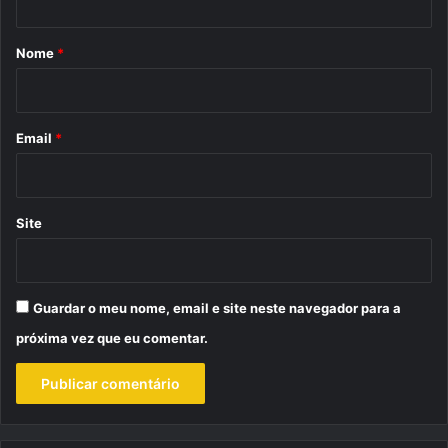
á
r
Nome
*
i
o
*
Email
*
Site
Guardar o meu nome, email e site neste navegador para a
próxima vez que eu comentar.