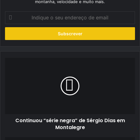
montanha, velocidade e muito mais.
Indique
o
seu
endereço
de
email
Continuou
“série
negra”
de
Sérgio
Dias
em
Montalegre
Continuou “série negra” de Sérgio Dias em
Montalegre
TCR