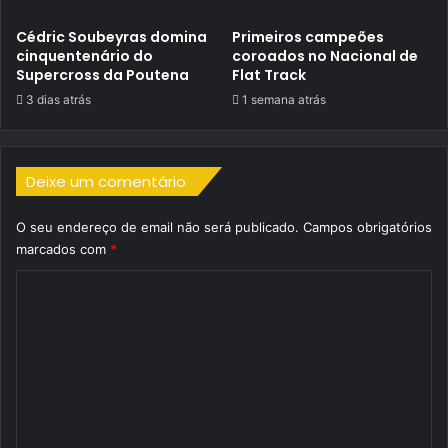
Cédric Soubeyras domina
Primeiros campeões
cinquentenário do
coroados no Nacional de
Supercross da Poutena
Flat Track
3 dias atrás
1 semana atrás
Deixe um comentário
O seu endereço de email não será publicado.
Campos obrigatórios
marcados com
*
C
o
m
e
n
t