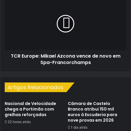
Europe:
Mikael
Azcona
vence
de
novo
em
Spa-
TCR Europe: Mikael Azcona vence de novo em
Francorchamps
Spa-Francorchamps
Artigos Relacionados
Nacional de Velocidade
Câmara de Castelo
chega a Portimão com
Branco atribui 150 mil
grelhas reforçadas
euros à Escuderia para
nove provas em 2026
22 horas atrás
1 dia atrás