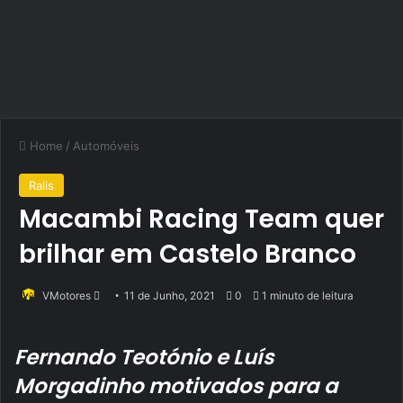
Home
/
Automóveis
Ralis
Macambi Racing Team quer
brilhar em Castelo Branco
Send
VMotores
11 de Junho, 2021
0
1 minuto de leitura
an
email
Fernando Teotónio e Luís
Morgadinho motivados para a