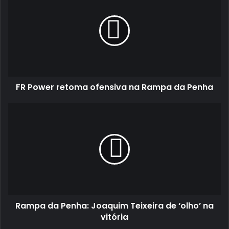
retoma
ofensiva
na
Rampa
da
Penha
FR Power retoma ofensiva na Rampa da Penha
Rampa
da
Penha:
Joaquim
Teixeira
de
‘olho’
na
vitória
Rampa da Penha: Joaquim Teixeira de ‘olho’ na
vitória