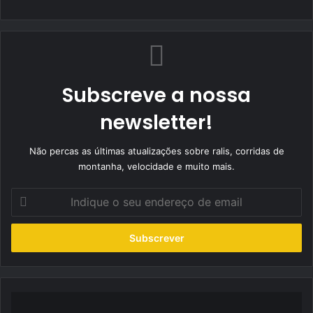
Subscreve a nossa
newsletter!
Não percas as últimas atualizações sobre ralis, corridas de
montanha, velocidade e muito mais.
Indique
o
seu
endereço
de
email
FR
Power