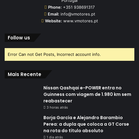
Portugal
Phone:
+351 938691317
Email:
info@vmotores.pt
Website:
www.vmotores.pt
Follow us
Error Can not Get Posts, Incorrect account info.
Mais Recente
Nissan Qashqai e-POWER entra no
Guinness com viagem de 1.980 km sem
reabastecer
3 horas atrás
Borja García e Alejandro Barambio
Perea: a dupla que coloca a GT Corse
na rota do título absoluto
1 dia atrás