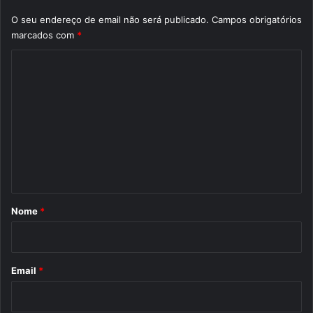
O seu endereço de email não será publicado.
Campos obrigatórios
marcados com
*
C
o
m
e
n
t
á
r
Nome
*
i
o
*
Email
*