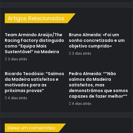
Artigos Relacionados
Team Armindo Araújo/The
Bruno Almeida: «Foi um
Racing Factory distinguido
sonho concretizado e um
como “Equipa Mais
objetivo cumprido»
Sustentável” na Madeira
3 dias atrás
3 dias atrás
Ricardo Teodósio: “Saímos
Pedro Almeida: “”Não
da Madeira satisfeitos e
saímos da Madeira
motivados para as
satisfeitos, mas
próximas provas”
demonstrámos que somos
capazes de fazer melhor””
4 dias atrás
4 dias atrás
Deixe um comentário