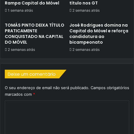
Rampa Capital do Móvel
título nos GT
1 semana atrás
2 semanas atrás
TOMÁS PINTO DEIXA TÍTULO
José Rodrigues domina na
PRATICAMENTE
Capital do Móvel e reforça
CONQUISTADO NA CAPITAL
candidatura ao
DO MÓVEL
bicampeonato
2 semanas atrás
2 semanas atrás
Deixe um comentário
O seu endereço de email não será publicado.
Campos obrigatórios
marcados com
*
C
o
m
e