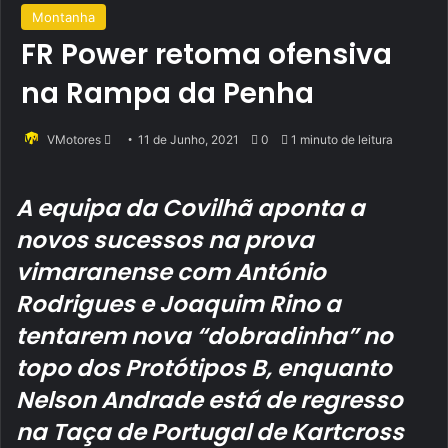
Montanha
FR Power retoma ofensiva
na Rampa da Penha
Send
VMotores
11 de Junho, 2021
0
1 minuto de leitura
an
email
A equipa da Covilhã aponta a
novos sucessos na prova
vimaranense com António
Rodrigues e Joaquim Rino a
tentarem nova “dobradinha” no
topo dos Protótipos B, enquanto
Nelson Andrade está de regresso
na Taça de Portugal de Kartcross