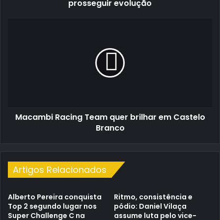
prosseguir evolução
Macambi
Racing
Team
quer
brilhar
em
Castelo
Branco
Macambi Racing Team quer brilhar em Castelo
Branco
Artigos Relacionados
Alberto Pereira conquista
Ritmo, consistência e
Top 2 segundo lugar nos
pódio: Daniel Vilaça
Super Challenge C na
assume luta pelo vice-