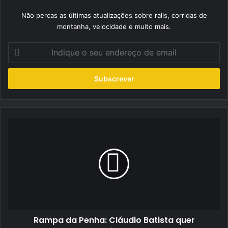
Não percas as últimas atualizações sobre ralis, corridas de
montanha, velocidade e muito mais.
Indique
o
seu
endereço
de
email
Rampa
da
Penha:
Cláudio
Batista
quer
prosseguir
evolução
Rampa da Penha: Cláudio Batista quer