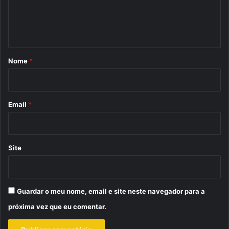
n
t
á
r
Nome
*
i
o
*
Email
*
Site
Guardar o meu nome, email e site neste navegador para a
próxima vez que eu comentar.