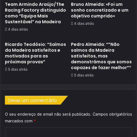
Team Armindo Araújo/The
Bruno Almeida: «Foi um
Racing Factory distinguido
sonho concretizado e um
como “Equipa Mais
objetivo cumprido»
Sustentável” na Madeira
4 dias atrás
4 dias atrás
Ricardo Teodósio: “Saímos
Pedro Almeida: “”Não
da Madeira satisfeitos e
saímos da Madeira
motivados para as
satisfeitos, mas
próximas provas”
demonstrámos que somos
capazes de fazer melhor””
5 dias atrás
5 dias atrás
Deixe um comentário
O seu endereço de email não será publicado.
Campos obrigatórios
marcados com
*
C