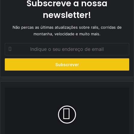
Subscreve a nossa
newsletter!
Não percas as últimas atualizações sobre ralis, corridas de
montanha, velocidade e muito mais.
Indique
o
seu
endereço
de
email
FR
Power
vai
a
Boticas
para
dar