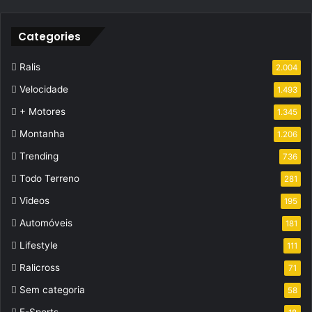
Categories
Ralis
2.004
Velocidade
1.493
+ Motores
1.345
Montanha
1.206
Trending
736
Todo Terreno
281
Videos
195
Automóveis
181
Lifestyle
111
Ralicross
71
Sem categoria
58
E-Sports