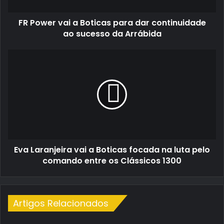
continuidade
ao
FR Power vai a Boticas para dar continuidade
sucesso
da
ao sucesso da Arrábida
Arrábida
Eva
Laranjeira
vai
a
Boticas
focada
na
luta
pelo
Eva Laranjeira vai a Boticas focada na luta pelo
comando
entre
comando entre os Clássicos 1300
os
Clássicos
1300
Artigos Relacionados