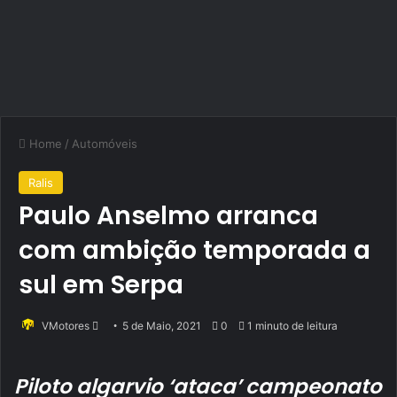
Home
/
Automóveis
Ralis
Paulo Anselmo arranca
com ambição temporada a
sul em Serpa
Send
VMotores
5 de Maio, 2021
0
1 minuto de leitura
an
email
Piloto algarvio ‘ataca’ campeonato