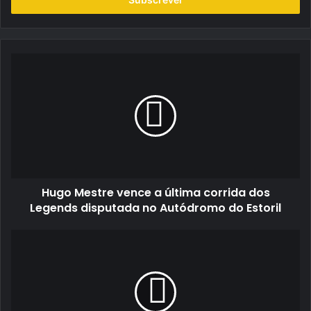
de
email
Hugo
Mestre
vence
a
última
corrida
dos
Legends
disputada
Hugo Mestre vence a última corrida dos
no
Autódromo
Legends disputada no Autódromo do Estoril
do
Estoril
Super
Seven
by
Toyo
Tires
elegeu