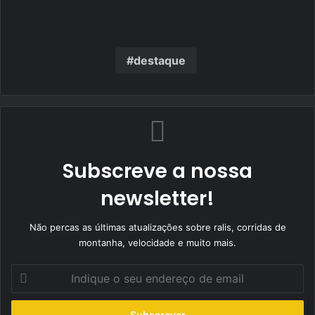
destaque
Subscreve a nossa
newsletter!
Não percas as últimas atualizações sobre ralis, corridas de
montanha, velocidade e muito mais.
Indique
o
seu
endereço