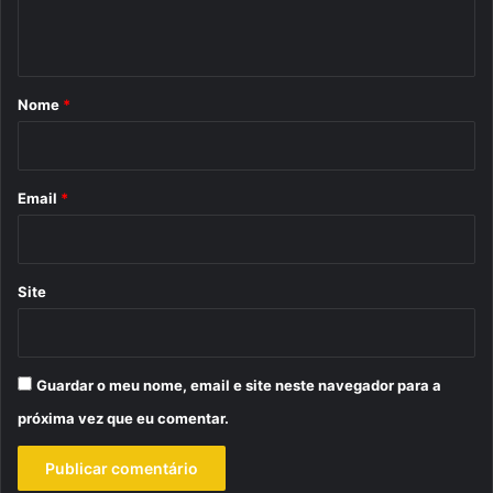
t
á
r
Nome
*
i
o
*
Email
*
Site
Guardar o meu nome, email e site neste navegador para a
próxima vez que eu comentar.