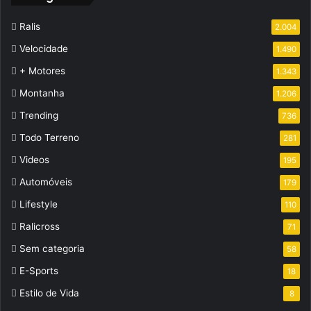
Ralis
2.004
Velocidade
1.490
+ Motores
1.343
Montanha
1.206
Trending
736
Todo Terreno
281
Videos
195
Automóveis
179
Lifestyle
110
Ralicross
71
Sem categoria
58
E-Sports
18
Estilo de Vida
8