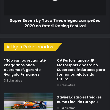
campeões
2020
no
Super Seven by Toyo Tires elegeu campeões
Estoril
Racing
2020 no Estoril Racing Festival
Festival
Artigos Relacionados
“Não vamos recuar até
CV Performance x JP
chegarmos onde
Motorsport aposta no
queremos”, garante
Supercars Endurance para
Gonçalo Fernandes
formar os pilotos do
futuro
2 dias atrás
2 dias atrás
Xavier Lázaro estreia-se
numa Final do Europeu
3 dias atrás