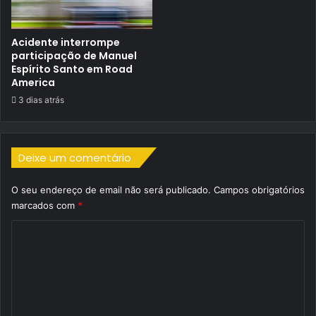
Acidente interrompe
participação de Manuel
Espírito Santo em Road
America
3 dias atrás
Deixe um comentário
O seu endereço de email não será publicado.
Campos obrigatórios
marcados com
*
C
o
m
e
n