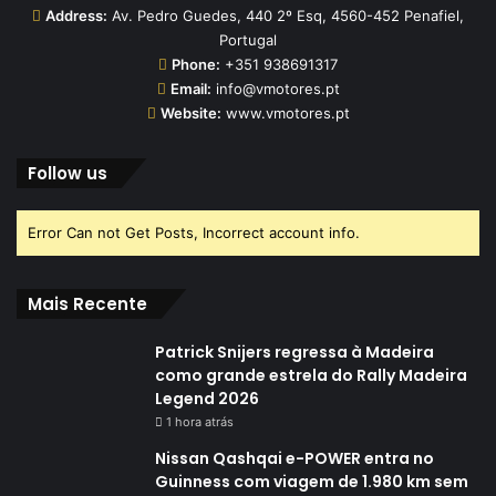
Address:
Av. Pedro Guedes, 440 2º Esq, 4560-452 Penafiel,
Portugal
Phone:
+351 938691317
Email:
info@vmotores.pt
Website:
www.vmotores.pt
Follow us
Error Can not Get Posts, Incorrect account info.
Mais Recente
Patrick Snijers regressa à Madeira
como grande estrela do Rally Madeira
Legend 2026
1 hora atrás
Nissan Qashqai e-POWER entra no
Guinness com viagem de 1.980 km sem