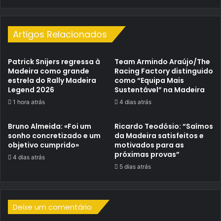
de
autonomia
Artigos Relacionados
Patrick Snijers regressa à
Team Armindo Araújo/The
Madeira como grande
Racing Factory distinguido
estrela do Rally Madeira
como “Equipa Mais
Legend 2026
Sustentável” na Madeira
1 hora atrás
4 dias atrás
Bruno Almeida: «Foi um
Ricardo Teodósio: “Saímos
sonho concretizado e um
da Madeira satisfeitos e
objetivo cumprido»
motivados para as
próximas provas”
4 dias atrás
5 dias atrás
Deixe um comentário