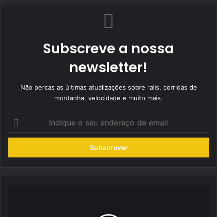
Subscreve a nossa
newsletter!
Não percas as últimas atualizações sobre ralis, corridas de
montanha, velocidade e muito mais.
Indique
o
seu
endereço
de
email
"Vim
para
aprender