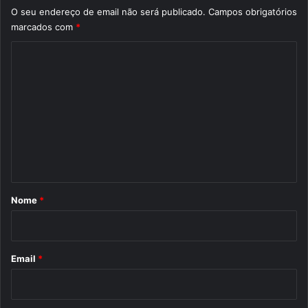
O seu endereço de email não será publicado.
Campos obrigatórios
marcados com
*
C
o
m
e
n
t
á
r
Nome
*
i
o
*
Email
*