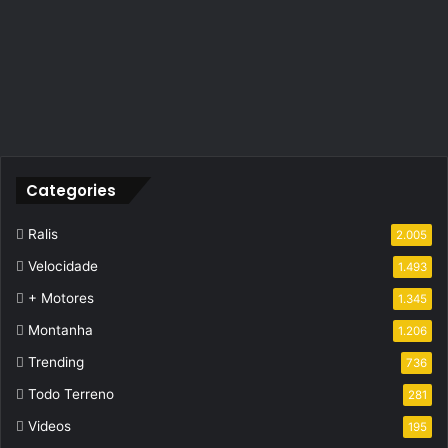
Categories
Ralis
2.005
Velocidade
1.493
+ Motores
1.345
Montanha
1.206
Trending
736
Todo Terreno
281
Videos
195