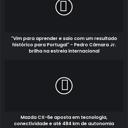
e
saio
com
um
resultado
histórico
"Vim para aprender e saio com um resultado
para
Portugal"
histórico para Portugal" - Pedro Câmara Jr.
-
brilha na estreia internacional
Pedro
Câmara
Mazda
Jr.
CX-
brilha
6e
na
aposta
estreia
em
internacional
tecnologia,
conectividade
e
até
Mazda CX-6e aposta em tecnologia,
484
km
conectividade e até 484 km de autonomia