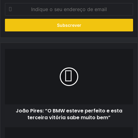
Indique
o
seu
endereço
de
email
João
Pires:
“O
BMW
esteve
perfeito
e
esta
terceira
João Pires: “O BMW esteve perfeito e esta
vitória
sabe
terceira vitória sabe muito bem”
muito
bem”
Porsche,
performance