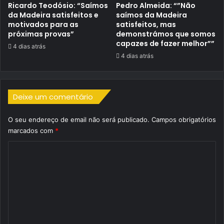
Ricardo Teodósio: “Saímos
Pedro Almeida: “”Não
da Madeira satisfeitos e
saímos da Madeira
motivados para as
satisfeitos, mas
próximas provas”
demonstrámos que somos
capazes de fazer melhor””
4 dias atrás
4 dias atrás
Deixe um comentário
O seu endereço de email não será publicado.
Campos obrigatórios
marcados com
*
C
o
m
e
n
t