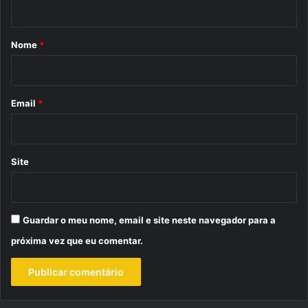
á
r
Nome
*
i
o
*
Email
*
Site
Guardar o meu nome, email e site neste navegador para a
próxima vez que eu comentar.