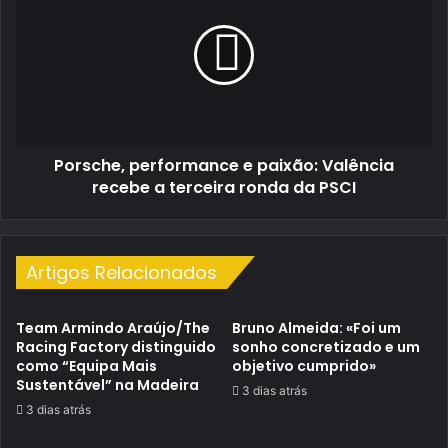
e
paixão:
Valência
recebe
a
terceira
ronda
Porsche, performance e paixão: Valência
da
PSCI
recebe a terceira ronda da PSCI
Artigos Relacionados
Team Armindo Araújo/The
Bruno Almeida: «Foi um
Racing Factory distinguido
sonho concretizado e um
como “Equipa Mais
objetivo cumprido»
Sustentável” na Madeira
3 dias atrás
3 dias atrás