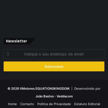
Newsletter
Indique
o
seu
endereço
de
email
© 2026 VMotores EQUATIONSKINGDOM
| Desenvolvido por
João Bastos - Veddacom
Home
Contacto
Política de Privacidade
Estatuto Editorial