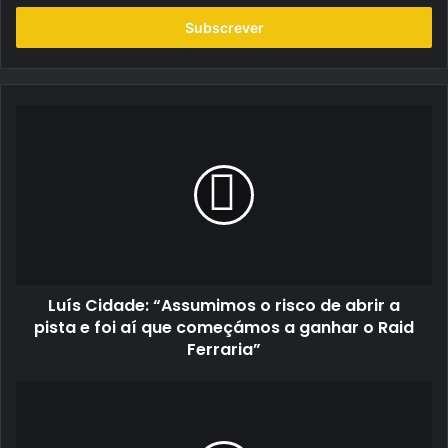
seu
endereço
de
email
Luís
Cidade:
“Assumimos
o
risco
de
abrir
a
pista
Luís Cidade: “Assumimos o risco de abrir a
e
foi
pista e foi aí que começámos a ganhar o Raid
aí
Ferraria”
que
começámos
Malapata
a
continou
ganhar
a