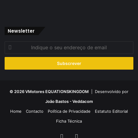
Newsletter
Indique
o
seu
endereço
de
email
© 2026 VMotores EQUATIONSKINGDOM
| Desenvolvido por
João Bastos - Veddacom
Home
Contacto
Política de Privacidade
Estatuto Editorial
Ficha Técnica
Facebook
YouTube