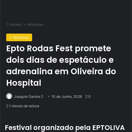
Home
/
+ Motores
+ Motores
Epto Rodas Fest promete
dois dias de espetáculo e
adrenalina em Oliveira do
Hospital
Send
Joaquim Santos
10 de Junho, 2026
0
an
1 minuto de leitura
email
Festival organizado pela EPTOLIVA