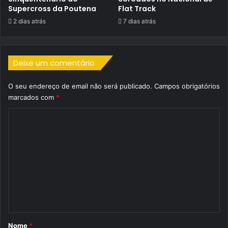
Supercross da Poutena
Flat Track
2 dias atrás
7 dias atrás
Deixe um comentário
O seu endereço de email não será publicado.
Campos obrigatórios
marcados com
*
C
o
m
e
n
t
á
r
Nome
*