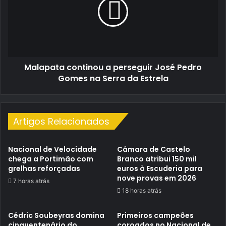
o
perseguir
Raid
José
Ferraria”
Pedro
Gomes
na
Serra
Malapata continou a perseguir José Pedro
da
Estrela
Gomes na Serra da Estrela
Artigos Relacionados
Nacional de Velocidade
Câmara de Castelo
chega a Portimão com
Branco atribui 150 mil
grelhas reforçadas
euros à Escuderia para
nove provas em 2026
7 horas atrás
18 horas atrás
Cédric Soubeyras domina
Primeiros campeões
cinquentenário do
coroados no Nacional de