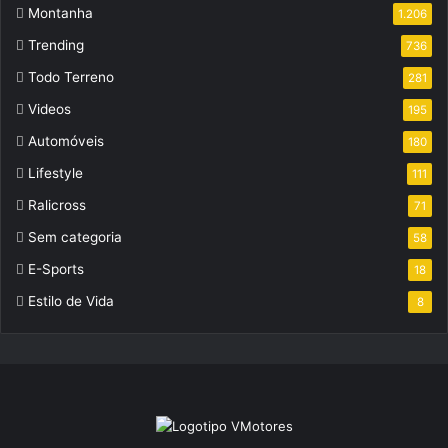
Montanha
1.206
Trending
736
Todo Terreno
281
Videos
195
Automóveis
180
Lifestyle
111
Ralicross
71
Sem categoria
58
E-Sports
18
Estilo de Vida
8