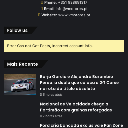
Phone:
+351 938691317
Email:
info@vmotores.pt
Website:
www.vmotores.pt
Follow us
Error Can not Get Posts, Incorrect account info.
Mais Recente
Borja García e Alejandro Barambio
Perea: a dupla que coloca a GT Corse
na rota do título absoluto
5 horas atrás
Nacional de Velocidade chega a
Portimão com grelhas reforçadas
7 horas atrás
Ford cria bancada exclusiva e Fan Zone