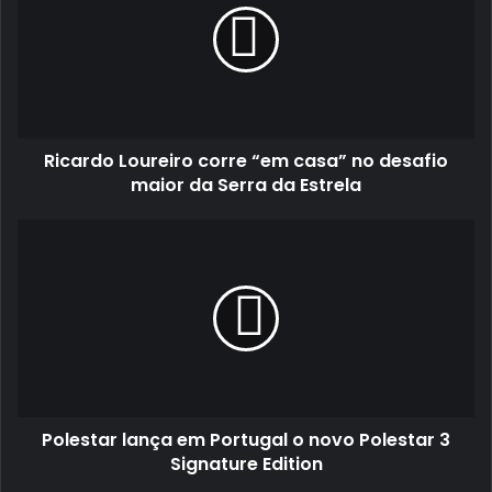
“em
casa”
no
desafio
maior
da
Ricardo Loureiro corre “em casa” no desafio
Serra
da
maior da Serra da Estrela
Estrela
Polestar
lança
em
Portugal
o
novo
Polestar
3
Signature
Polestar lança em Portugal o novo Polestar 3
Edition
Signature Edition