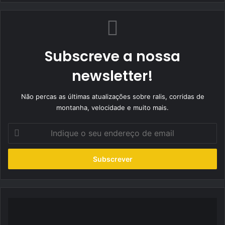
Subscreve a nossa
newsletter!
Não percas as últimas atualizações sobre ralis, corridas de
montanha, velocidade e muito mais.
Indique
o
seu
endereço
de
email
Ricardo
Loureiro
corre