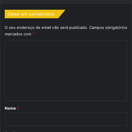
Deixe um comentário
O seu endereço de email não será publicado.
Campos obrigatórios
marcados com
*
C
o
m
e
n
t
á
r
Nome
*
i
o