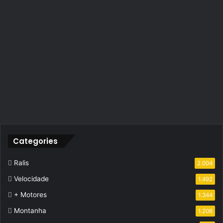
Categories
Ralis
2.004
Velocidade
1.492
+ Motores
1.344
Montanha
1.206