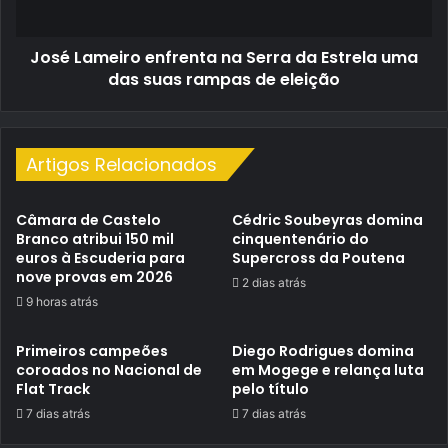
uma
das
José Lameiro enfrenta na Serra da Estrela uma
suas
rampas
das suas rampas de eleição
de
eleição
Artigos Relacionados
Câmara de Castelo
Cédric Soubeyras domina
Branco atribui 150 mil
cinquentenário do
euros à Escuderia para
Supercross da Poutena
nove provas em 2026
2 dias atrás
9 horas atrás
Primeiros campeões
Diego Rodrigues domina
coroados no Nacional de
em Mogege e relança luta
Flat Track
pelo título
7 dias atrás
7 dias atrás