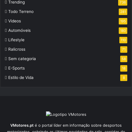
Trending
736
Todo Terreno
281
Videos
195
Automóveis
180
Lifestyle
110
Ralicross
71
Sem categoria
58
E-Sports
18
Estilo de Vida
8
VMotores.pt
é o portal líder em informação sobre desportos
motorizados, cobrindo as últimas novidades de ralis, corridas de