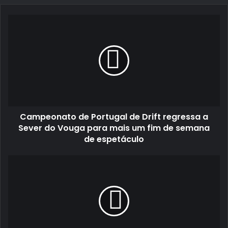
Campeonato
de
Portugal
de
Drift
regressa
a
Sever
do
Campeonato de Portugal de Drift regressa a
Vouga
para
Sever do Vouga para mais um fim de semana
mais
de espetáculo
um
fim
José
de
Lameiro
semana
enfrenta
de
na
espetáculo
Serra
da
Estrela