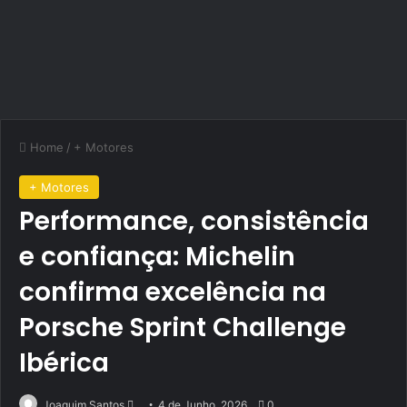
Home
/
+ Motores
+ Motores
Performance, consistência
e confiança: Michelin
confirma excelência na
Porsche Sprint Challenge
Ibérica
Send
Joaquim Santos
4 de Junho, 2026
0