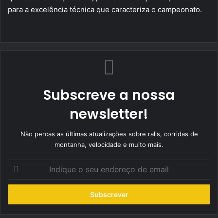
para a excelência técnica que caracteriza o campeonato.
Subscreve a nossa
newsletter!
Não percas as últimas atualizações sobre ralis, corridas de
montanha, velocidade e muito mais.
Indique
o
seu
endereço
de
email