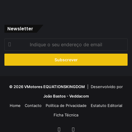
Newsletter
Indique
o
seu
endereço
de
email
© 2026 VMotores EQUATIONSKINGDOM
| Desenvolvido por
João Bastos - Veddacom
Home
Contacto
Política de Privacidade
Estatuto Editorial
Ficha Técnica
Facebook
YouTube