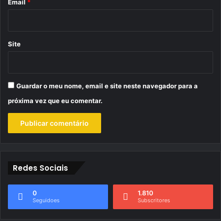
*
Email
*
Site
Guardar o meu nome, email e site neste navegador para a
próxima vez que eu comentar.
Redes Sociais
0
1.810
Seguidoes
Subscritores