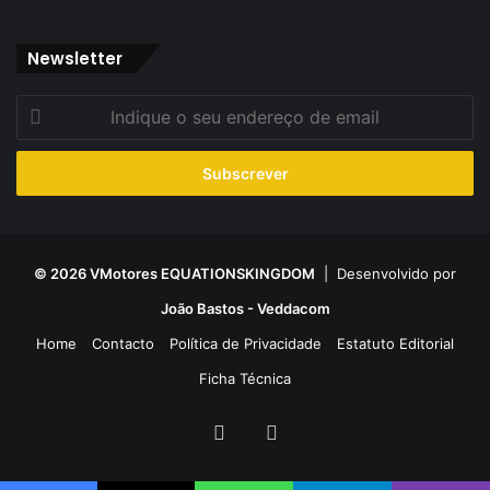
Newsletter
Indique
o
seu
endereço
de
email
© 2026 VMotores EQUATIONSKINGDOM
| Desenvolvido por
João Bastos - Veddacom
Home
Contacto
Política de Privacidade
Estatuto Editorial
Ficha Técnica
Facebook
YouTube