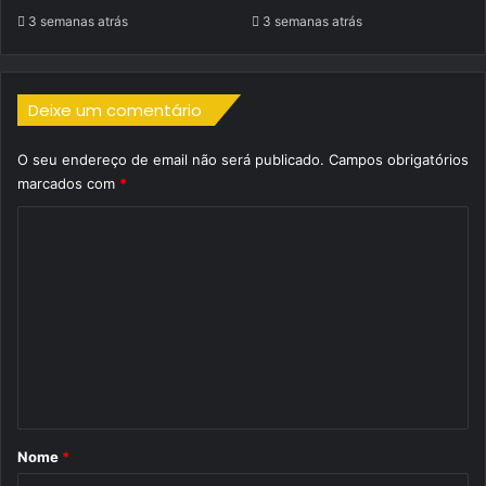
3 semanas atrás
3 semanas atrás
Deixe um comentário
O seu endereço de email não será publicado.
Campos obrigatórios
marcados com
*
C
o
m
e
n
t
á
r
Nome
*
i