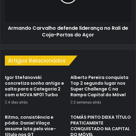
Rali
de
Coja-
Portas
Armando Carvalho defende liderança no Rali de
do
Açor
Coja-Portas do Açor
Artigos Relacionados
Igor Stefanovski
Alberto Pereira conquista
concretiza sonho antigo e
Top 2 segundo lugar nos
salta para a Categoria 2
Super Challenge C na
com a NOVA NP01 Turbo
Rampa Capital do Móvel
4 dias atrás
2 semanas atrás
Ritmo, consistência e
TOMÁS PINTO DEIXA TÍTULO
pódio: Daniel Vilaça
PRATICAMENTE
assume luta pelo vice-
CONQUISTADO NA CAPITAL
título nos GT
DO MÓVEL