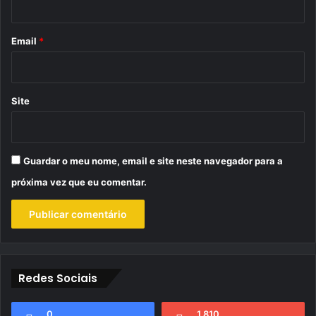
o
*
Email
*
Site
Guardar o meu nome, email e site neste navegador para a
próxima vez que eu comentar.
Redes Sociais
0
1.810