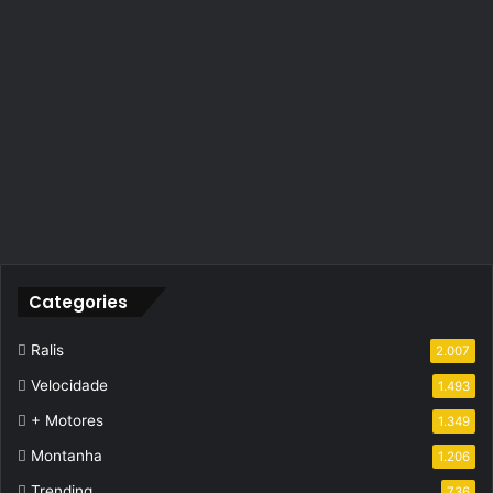
Categories
Ralis
2.007
Velocidade
1.493
+ Motores
1.349
Montanha
1.206
Trending
736