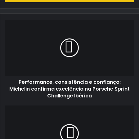
de
email
Performance,
consistência
e
confiança:
Michelin
confirma
excelência
na
Porsche
Performance, consistência e confiança:
Sprint
Challenge
Michelin confirma excelência na Porsche Sprint
Ibérica
Challenge Ibérica
Armando
Carvalho
defende
liderança
no