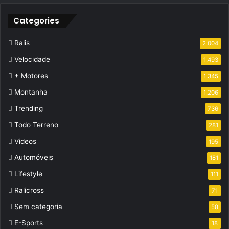
Categories
Ralis
2.004
Velocidade
1.493
+ Motores
1.345
Montanha
1.206
Trending
736
Todo Terreno
281
Videos
195
Automóveis
181
Lifestyle
111
Ralicross
71
Sem categoria
58
E-Sports
18