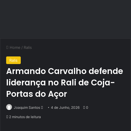
Home
/
Ralis
Ralis
Armando Carvalho defende
liderança no Rali de Coja-
Portas do Açor
Send
Joaquim Santos
4 de Junho, 2026
0
an
2 minutos de leitura
email