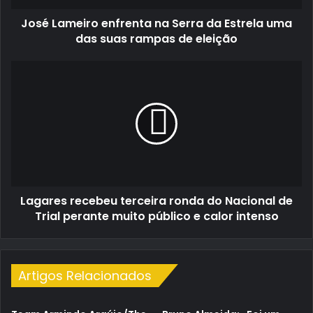
das
José Lameiro enfrenta na Serra da Estrela uma
suas
rampas
das suas rampas de eleição
de
eleição
Lagares
recebeu
terceira
ronda
do
Nacional
de
Trial
perante
Lagares recebeu terceira ronda do Nacional de
muito
público
Trial perante muito público e calor intenso
e
calor
intenso
Artigos Relacionados