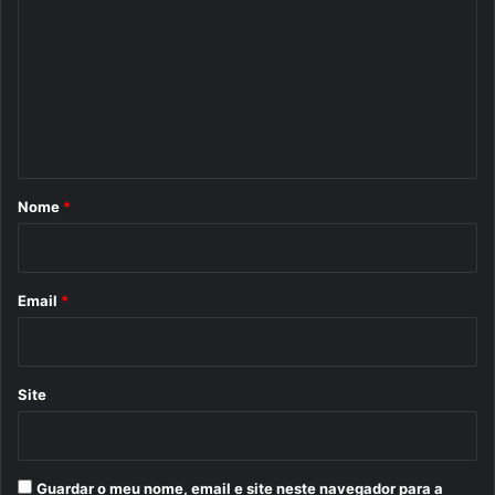
o
m
e
n
t
á
r
Nome
*
i
o
*
Email
*
Site
Guardar o meu nome, email e site neste navegador para a