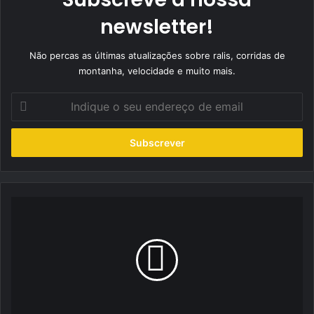
newsletter!
Não percas as últimas atualizações sobre ralis, corridas de
montanha, velocidade e muito mais.
Indique
o
seu
endereço
de
email
José
Lameiro
enfrenta
na
Serra
da
Estrela
uma