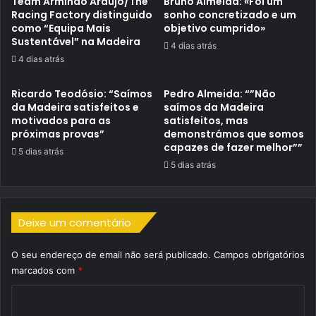
Team Armindo Araújo/The
Bruno Almeida: «Foi um
Racing Factory distinguido
sonho concretizado e um
como “Equipa Mais
objetivo cumprido»
Sustentável” na Madeira
4 dias atrás
4 dias atrás
Ricardo Teodósio: “Saímos
Pedro Almeida: “”Não
da Madeira satisfeitos e
saímos da Madeira
motivados para as
satisfeitos, mas
próximas provas”
demonstrámos que somos
capazes de fazer melhor””
5 dias atrás
5 dias atrás
Deixe um comentário
O seu endereço de email não será publicado.
Campos obrigatórios
marcados com
*
C