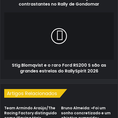
Gondomar
contrastantes no Rally de Gondomar
Stig
Blomqvist
e
o
raro
Ford
RS200
S
são
Stig Blomqvist e o raro Ford RS200 S são as
as
grandes
grandes estrelas do RallySpirit 2026
estrelas
do
RallySpirit
2026
Artigos Relacionados
Team Armindo Araújo/The
Bruno Almeida: «Foi um
Racing Factory distinguido
sonho concretizado e um
como “Equipa Mais
objetivo cumprido»