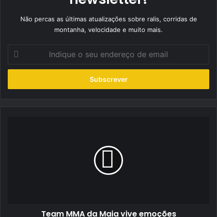
Não percas as últimas atualizações sobre ralis, corridas de
montanha, velocidade e muito mais.
Indique
o
seu
endereço
de
email
Team
MMA
da
Maia
vive
emoções
contrastantes
no
Rally
Team MMA da Maia vive emoções
de