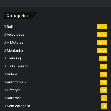
Categories
Ralis
2.004
Velocidade
1.492
+ Motores
1.344
Montanha
1.206
Trending
736
Todo Terreno
281
Videos
195
Automóveis
180
Lifestyle
110
Ralicross
71
Sem categoria
58