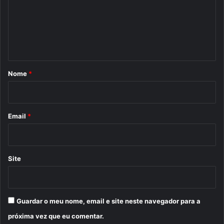
e
n
t
á
r
Nome
*
i
o
*
Email
*
Site
Guardar o meu nome, email e site neste navegador para a
próxima vez que eu comentar.