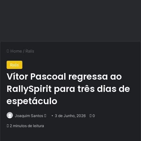
Home
/
Ralis
Ralis
Vítor Pascoal regressa ao
RallySpirit para três dias de
espetáculo
Send
Joaquim Santos
3 de Junho, 2026
0
an
2 minutos de leitura
email