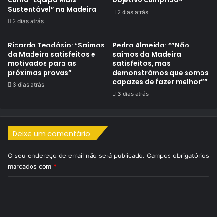
Sustentável” na Madeira
2 dias atrás
2 dias atrás
Ricardo Teodósio: “Saímos
Pedro Almeida: “”Não
da Madeira satisfeitos e
saímos da Madeira
motivados para as
satisfeitos, mas
próximas provas”
demonstrámos que somos
capazes de fazer melhor””
3 dias atrás
3 dias atrás
Deixe um comentário
O seu endereço de email não será publicado.
Campos obrigatórios
marcados com
*
C
o
m