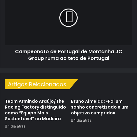
III
Portugal
de
Montanha
JC
Group
ruma
ao
Campeonato de Portugal de Montanha JC
teto
de
Group ruma ao teto de Portugal
Portugal
Artigos Relacionados
Team Armindo Araújo/The
Bruno Almeida: «Foi um
Racing Factory distinguido
sonho concretizado e um
como “Equipa Mais
objetivo cumprido»
Sustentável” na Madeira
1 dia atrás
1 dia atrás