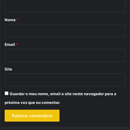
t
á
r
Nome
*
i
o
*
Email
*
Site
Guardar o meu nome, email e site neste navegador para a
próxima vez que eu comentar.