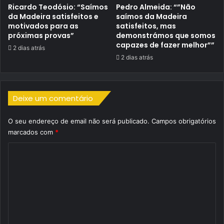
Ricardo Teodósio: “Saímos
Pedro Almeida: “”Não
da Madeira satisfeitos e
saímos da Madeira
motivados para as
satisfeitos, mas
próximas provas”
demonstrámos que somos
capazes de fazer melhor””
2 dias atrás
2 dias atrás
Deixe um comentário
O seu endereço de email não será publicado.
Campos obrigatórios
marcados com
*
C
o
m
e
n