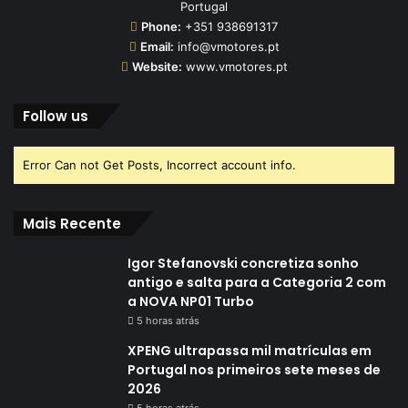
Portugal
Phone:
+351 938691317
Email:
info@vmotores.pt
Website:
www.vmotores.pt
Follow us
Error Can not Get Posts, Incorrect account info.
Mais Recente
Igor Stefanovski concretiza sonho
antigo e salta para a Categoria 2 com
a NOVA NP01 Turbo
5 horas atrás
XPENG ultrapassa mil matrículas em
Portugal nos primeiros sete meses de
2026