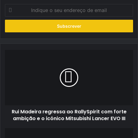
Indique
o
seu
endereço
de
email
Rui
Madeira
regressa
ao
RallySpirit
com
forte
ambição
e
Rui Madeira regressa ao RallySpirit com forte
o
icónico
ambição e o icónico Mitsubishi Lancer EVO III
Mitsubishi
Lancer
Campeonato
EVO
de