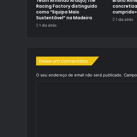
Team Armindo Araújo/The
Bruno Alme
Racing Factory distinguido
concretiza
como “Equipa Mais
cumprido»
Sustentável” na Madeira
1 dia atrás
1 dia atrás
Deixe um comentário
O seu endereço de email não será publicado.
Campos
C
o
m
e
n
t