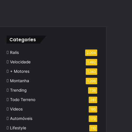
Categories
Ralis
2.004
Velocidade
1.492
+ Motores
1.343
Montanha
1.206
Trending
736
Todo Terreno
281
Videos
195
Automóveis
179
Lifestyle
110