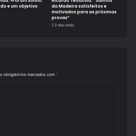
ida: «Foi um sonho
Ricardo Teodósio: “Saímos
do e um objetivo
da Madeira satisfeitos e
motivados para as próximas
provas”
2 dias atrás
 obrigatórios marcados com
*