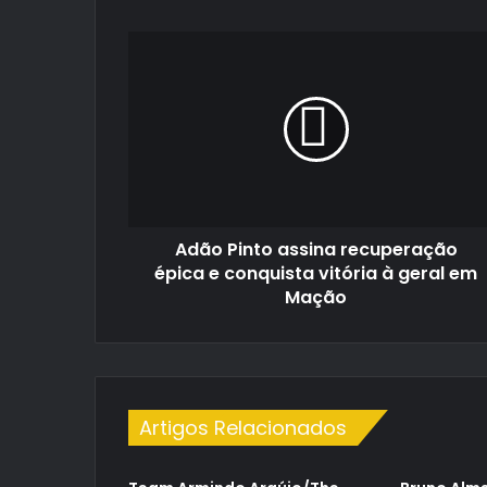
Adão
Pinto
assina
recuperação
épica
e
conquista
vitória
à
Adão Pinto assina recuperação
geral
em
épica e conquista vitória à geral em
Mação
Mação
Artigos Relacionados