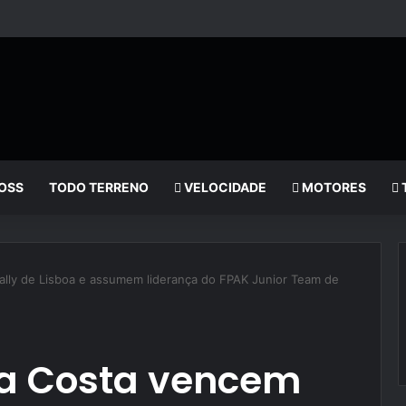
OSS
TODO TERRENO
VELOCIDADE
MOTORES
ally de Lisboa e assumem liderança do FPAK Junior Team de
ana Costa vencem