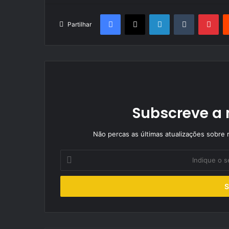
Facebook
X
LinkedIn
Tumblr
Pin
Partilhar
Subscreve a 
Não percas as últimas atualizações sobre r
Indique
o
seu
endereço
de
email