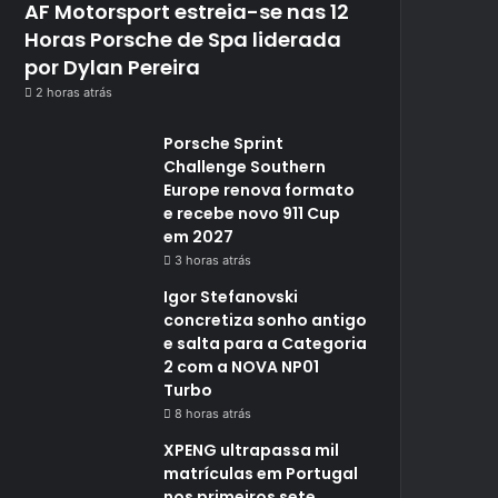
AF Motorsport estreia-se nas 12
Horas Porsche de Spa liderada
por Dylan Pereira
2 horas atrás
Porsche Sprint
Challenge Southern
Europe renova formato
e recebe novo 911 Cup
em 2027
3 horas atrás
Igor Stefanovski
concretiza sonho antigo
e salta para a Categoria
2 com a NOVA NP01
Turbo
8 horas atrás
XPENG ultrapassa mil
matrículas em Portugal
nos primeiros sete