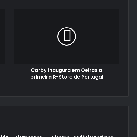
Carby
inaugura
em
Oeiras
a
primeira
R-
Store
de
Carby inaugura em Oeiras a
Portugal
primeira R-Store de Portugal