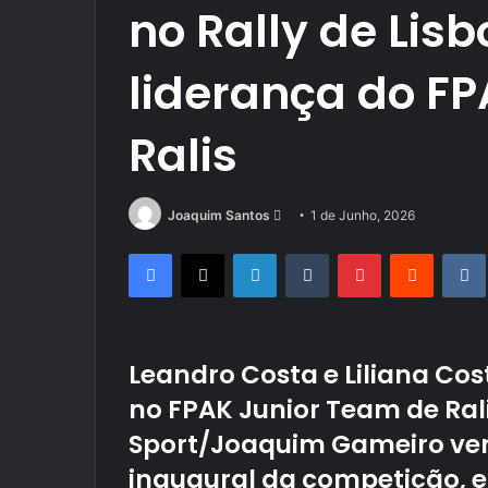
no Rally de Li
liderança do F
Ralis
Send
Joaquim Santos
1 de Junho, 2026
an
Facebook
X
LinkedIn
Tumblr
Pinterest
Reddit
email
Leandro Costa e Liliana Co
no FPAK Junior Team de Rali
Sport/Joaquim Gameiro venc
inaugural da competição, e 