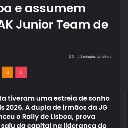
sboa e assumem
PAK Junior Team de
0
2 minutos de leitura
VKontakte
Odnoklassniki
Pocket
sta tiveram uma estreia de sonho
s 2026. A dupla de irmãos da JG
eu o Rally de Lisboa, prova
saiu da capital na liderança do