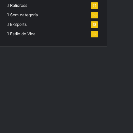
Ralicross
71
Sem categoria
58
E-Sports
18
Estilo de Vida
8