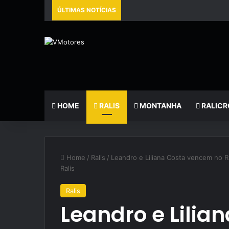
ÚLTIMAS NOTÍCIAS
HOME
RALIS
MONTANHA
RALICR
Home
/
Ralis
/
Leandro e Liliana Costa vencem no R
Ralis
Ralis
Leandro e Lili