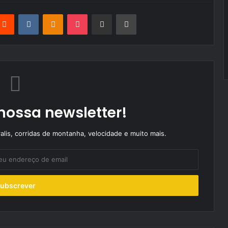
terest
Reddit
VKontakte
Odnoklassniki
Pocket
Partilhar Via Email
Imprimir
nossa newsletter!
alis, corridas de montanha, velocidade e muito mais.