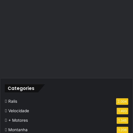
Categories
Ralis
2.004
Velocidade
1.493
+ Motores
1.345
Montanha
1.206