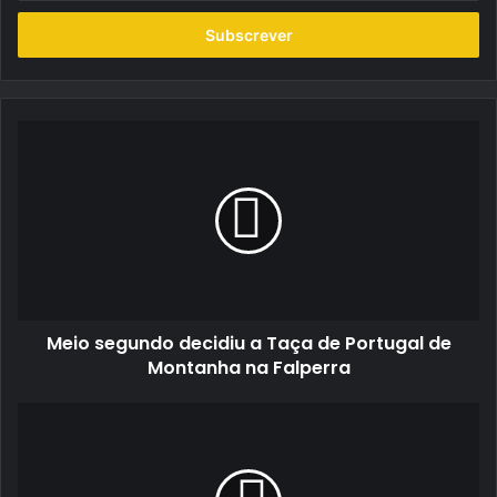
seu
endereço
de
email
Meio
segundo
decidiu
a
Taça
de
Portugal
de
Montanha
Meio segundo decidiu a Taça de Portugal de
na
Falperra
Montanha na Falperra
Troféu
Easykart
Portugal
animou