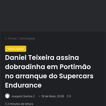
Home
/
Velocidade
Velocidade
Daniel Teixeira assina
dobradinha em Portimão
no arranque do Supercars
Endurance
Send
Joaquim Santos
18 de Maio, 2026
0
an
2 minutos de leitura