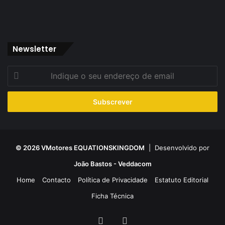
Newsletter
Indique
o
seu
endereço
de
email
© 2026 VMotores EQUATIONSKINGDOM
| Desenvolvido por
João Bastos - Veddacom
Home
Contacto
Política de Privacidade
Estatuto Editorial
Ficha Técnica
Facebook
YouTube