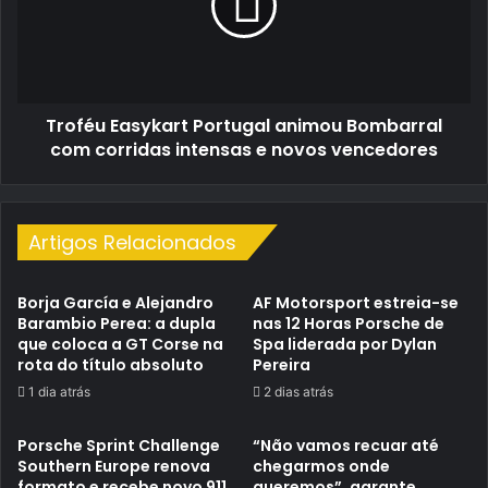
Bombarral
com
corridas
intensas
e
Troféu Easykart Portugal animou Bombarral
novos
vencedores
com corridas intensas e novos vencedores
Artigos Relacionados
Borja García e Alejandro
AF Motorsport estreia-se
Barambio Perea: a dupla
nas 12 Horas Porsche de
que coloca a GT Corse na
Spa liderada por Dylan
rota do título absoluto
Pereira
1 dia atrás
2 dias atrás
Porsche Sprint Challenge
“Não vamos recuar até
Southern Europe renova
chegarmos onde
formato e recebe novo 911
queremos”, garante