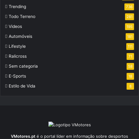
Trending
736
Todo Terreno
281
Videos
195
Automóveis
181
Lifestyle
111
Ralicross
71
Sem categoria
58
E-Sports
18
Estilo de Vida
8
VMotores.pt
é o portal líder em informação sobre desportos