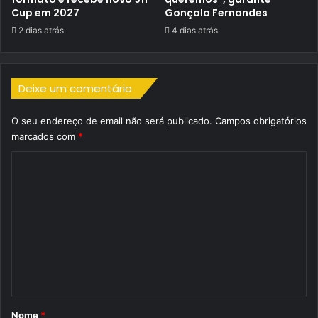
Cup em 2027
Gonçalo Fernandes
2 dias atrás
4 dias atrás
Deixe um comentário
O seu endereço de email não será publicado.
Campos obrigatórios
marcados com
*
C
o
m
e
n
t
á
r
Nome
*