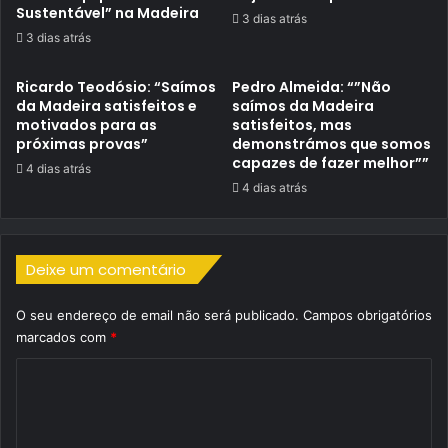
Sustentável” na Madeira
3 dias atrás
3 dias atrás
Ricardo Teodósio: “Saímos
Pedro Almeida: “”Não
da Madeira satisfeitos e
saímos da Madeira
motivados para as
satisfeitos, mas
próximas provas”
demonstrámos que somos
capazes de fazer melhor””
4 dias atrás
4 dias atrás
Deixe um comentário
O seu endereço de email não será publicado.
Campos obrigatórios
marcados com
*
C
o
m