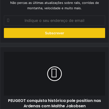
Não percas as últimas atualizações sobre ralis, corridas de
montanha, velocidade e muito mais.
Indique
o
seu
endereço
de
email
PEUGEOT
conquista
histórica
pole
position
nas
Ardenas
com
Malthe
PEUGEOT conquista histórica pole position nas
Jakobsen
Ardenas com Malthe Jakobsen