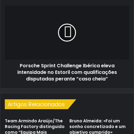
Porsche
Sprint
Challenge
Ibérica
eleva
intensidade
no
Estoril
com
Porsche Sprint Challenge Ibérica eleva
qualificações
disputadas
intensidade no Estoril com qualificações
perante
disputadas perante “casa cheia”
“casa
cheia”
Artigos Relacionados
Team Armindo Araújo/The
Bruno Almeida: «Foi um
Racing Factory distinguido
sonho concretizado e um
como “Equipa Mais
objetivo cumprido»