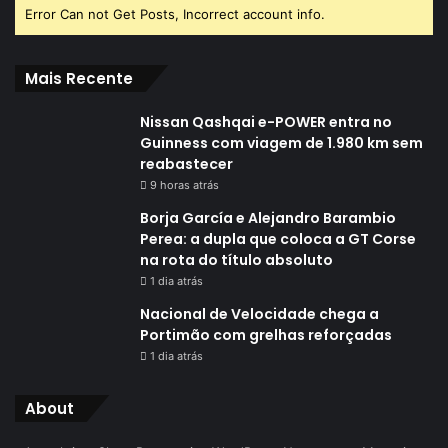
Error Can not Get Posts, Incorrect account info.
Mais Recente
Nissan Qashqai e-POWER entra no
Guinness com viagem de 1.980 km sem
reabastecer
9 horas atrás
Borja García e Alejandro Barambio
Perea: a dupla que coloca a GT Corse
na rota do título absoluto
1 dia atrás
Nacional de Velocidade chega a
Portimão com grelhas reforçadas
1 dia atrás
About