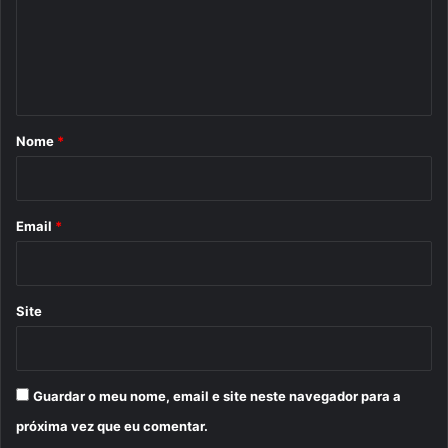
e
n
t
á
r
Nome
*
i
o
*
Email
*
Site
Guardar o meu nome, email e site neste navegador para a
próxima vez que eu comentar.