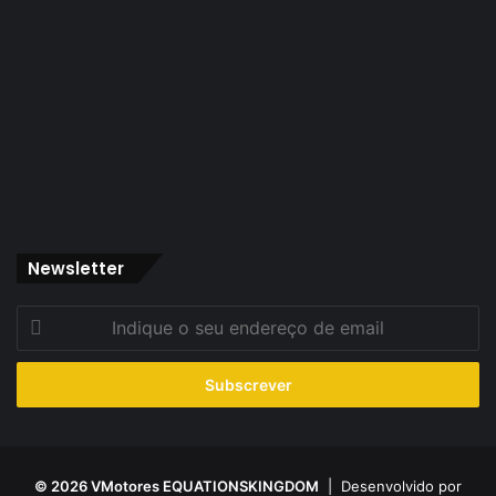
Newsletter
Indique
o
seu
endereço
de
email
© 2026 VMotores EQUATIONSKINGDOM
| Desenvolvido por