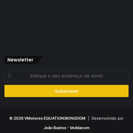
Newsletter
Indique
o
seu
endereço
de
email
© 2026 VMotores EQUATIONSKINGDOM
| Desenvolvido por
João Bastos - Veddacom