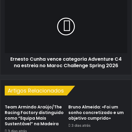
Ernesto
Cunha
vence
categoria
Adventure
C4
na
estreia
no
Ernesto Cunha vence categoria Adventure C4
Maroc
Challenge
na estreia no Maroc Challenge Spring 2026
Spring
2026
Artigos Relacionados
Team Armindo Araújo/The
Bruno Almeida: «Foi um
Racing Factory distinguido
sonho concretizado e um
como “Equipa Mais
objetivo cumprido»
Sustentável” na Madeira
3 dias atrás
3 dias atrás