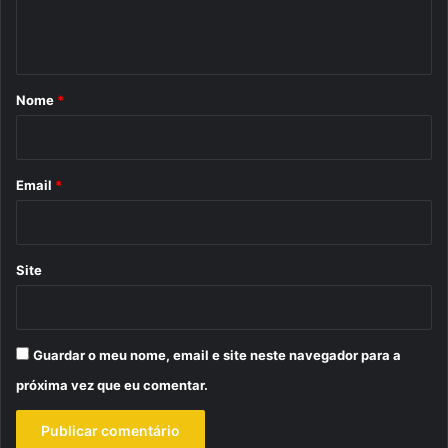
n
t
á
r
Nome
*
i
o
*
Email
*
Site
Guardar o meu nome, email e site neste navegador para a
próxima vez que eu comentar.