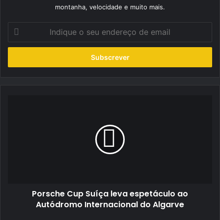
montanha, velocidade e muito mais.
Indique
o
seu
endereço
de
email
Porsche
Cup
Suíça
leva
espetáculo
ao
Autódromo
Internacional
do
Porsche Cup Suíça leva espetáculo ao
Algarve
Autódromo Internacional do Algarve