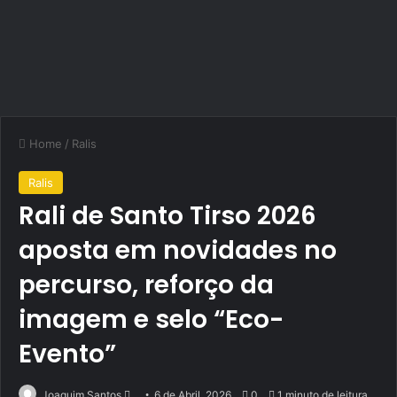
Home
/
Ralis
Ralis
Rali de Santo Tirso 2026
aposta em novidades no
percurso, reforço da
imagem e selo “Eco-
Evento”
Send
Joaquim Santos
6 de Abril, 2026
0
1 minuto de leitura