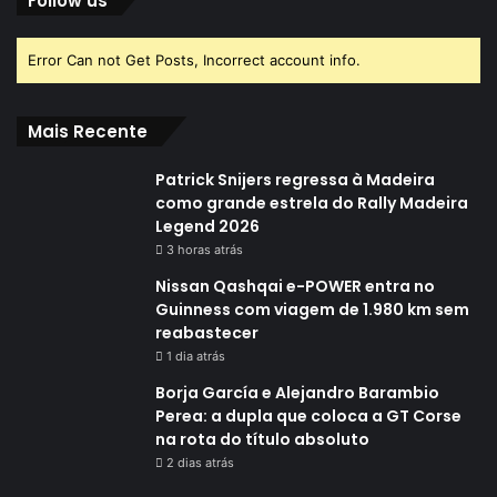
Follow us
Error Can not Get Posts, Incorrect account info.
Mais Recente
Patrick Snijers regressa à Madeira
como grande estrela do Rally Madeira
Legend 2026
3 horas atrás
Nissan Qashqai e-POWER entra no
Guinness com viagem de 1.980 km sem
reabastecer
1 dia atrás
Borja García e Alejandro Barambio
Perea: a dupla que coloca a GT Corse
na rota do título absoluto
2 dias atrás