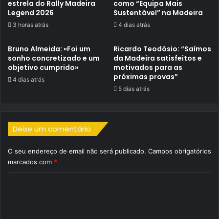
estrela do Rally Madeira
como “Equipa Mais
Legend 2026
Sustentável” na Madeira
3 horas atrás
4 dias atrás
Bruno Almeida: «Foi um
Ricardo Teodósio: “Saímos
sonho concretizado e um
da Madeira satisfeitos e
objetivo cumprido»
motivados para as
próximas provas”
4 dias atrás
5 dias atrás
Deixe um comentário
O seu endereço de email não será publicado.
Campos obrigatórios
marcados com
*
C
o
m