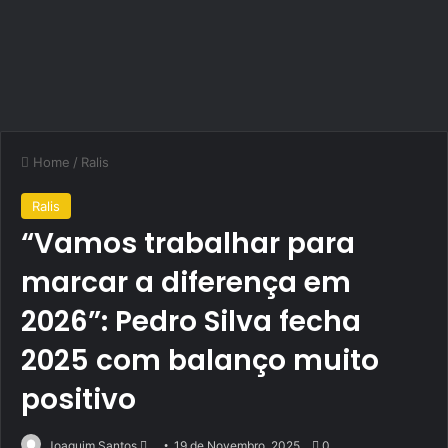
Home
/
Ralis
Ralis
“Vamos trabalhar para
marcar a diferença em
2026”: Pedro Silva fecha
2025 com balanço muito
positivo
Send
Joaquim Santos
19 de Novembro, 2025
0