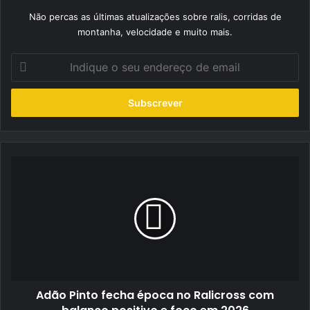
Não percas as últimas atualizações sobre ralis, corridas de
montanha, velocidade e muito mais.
Indique
o
seu
endereço
de
email
Adão
Pinto
fecha
época
no
Ralicross
com
balanço
positivo
Adão Pinto fecha época no Ralicross com
e
foco