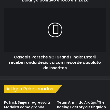
balanço positivo e foco em 2026
em
2026
Cascais
Porsche
SCI
Grand
Finale:
Estoril
recebe
ronda
decisiva
Cascais Porsche SCI Grand Finale: Estoril
com
recorde
recebe ronda decisiva com recorde absoluto
absoluto
de inscritos
de
inscritos
Artigos Relacionados
Patrick Snijers regressa à
Team Armindo Araújo/The
Madeira como grande
Racing Factory distinguido