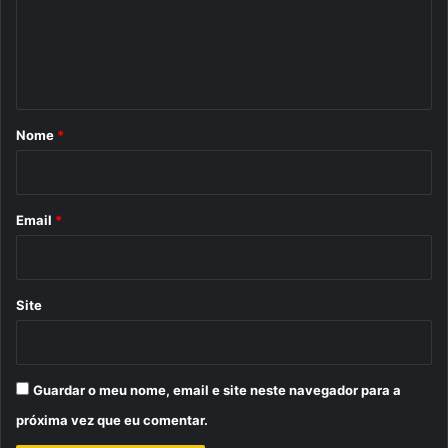
e
n
t
á
r
Nome
*
i
o
*
Email
*
Site
Guardar o meu nome, email e site neste navegador para a
próxima vez que eu comentar.