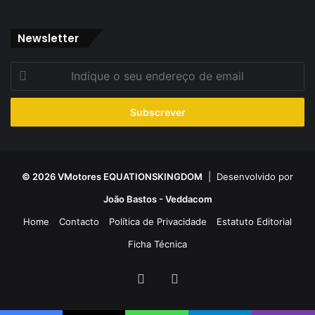
Newsletter
Indique
o
seu
endereço
de
email
© 2026 VMotores EQUATIONSKINGDOM
| Desenvolvido por
João Bastos - Veddacom
Home
Contacto
Política de Privacidade
Estatuto Editorial
Ficha Técnica
Facebook
YouTube