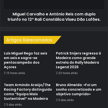
triunfo
no
Miguel Carvalho e António Reis com duplo
12º
Rali
triunfo no 12º Rali Constálica Viseu Dão Lafões.
Constálica
Viseu
Dão
Lafões.
Artigos Relacionados
Luís Miguel Rego faz seis
Patrick Snijers regressa à
em seis e sagra-se
Madeira como grande
pentacampeão dos
estrela do Rally Madeira
Açores
Legend 2026
15 horas atrás
23 horas atrás
Team Armindo Araújo/The
Bruno Almeida: «Foi um
Racing Factory distinguido
sonho concretizado e um
como “Equipa Mais
objetivo cumprido»
Sustentável” na Madeira
5 dias atrás
5 dias atrás