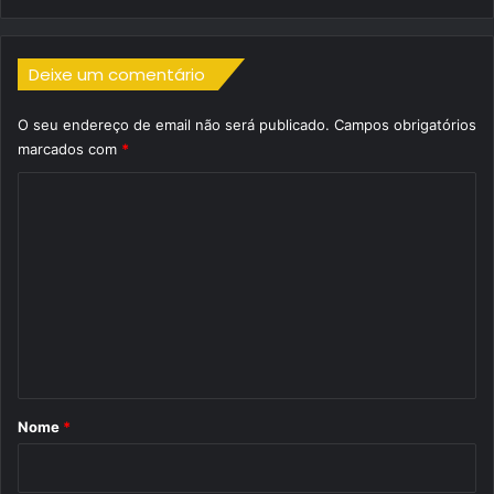
Deixe um comentário
O seu endereço de email não será publicado.
Campos obrigatórios
marcados com
*
C
o
m
e
n
t
á
r
Nome
*
i
o