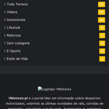
Todo Terreno
281
Videos
195
Automóveis
182
Lifestyle
111
Ralicross
71
Sem categoria
58
E-Sports
18
Estilo de Vida
8
VMotores.pt
é o portal líder em informação sobre desportos
motorizados, cobrindo as últimas novidades de ralis, corridas de
montanha, velocidade e muito mais. Acompanhe as principais