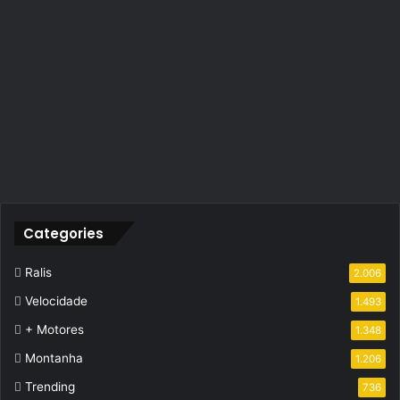
Categories
Ralis
2.006
Velocidade
1.493
+ Motores
1.348
Montanha
1.206
Trending
736