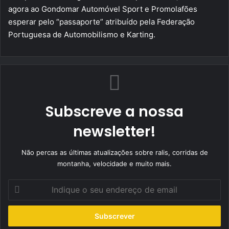
agora ao Gondomar Automóvel Sport e Promolafões
esperar pelo “passaporte” atribuído pela Federação
Portuguesa de Automobilismo e Karting.
Subscreve a nossa
newsletter!
Não percas as últimas atualizações sobre ralis, corridas de
montanha, velocidade e muito mais.
Indique
o
seu
endereço
de