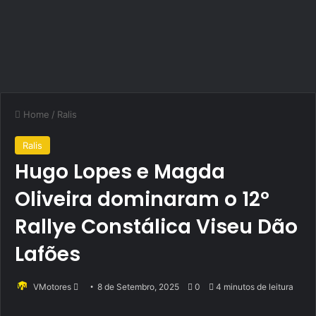
Home
/
Ralis
Ralis
Hugo Lopes e Magda
Oliveira dominaram o 12º
Rallye Constálica Viseu Dão
Lafões
Send
VMotores
8 de Setembro, 2025
0
4 minutos de leitura
an