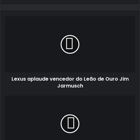
email
Lexus
aplaude
vencedor
do
Leão
de
Ouro
Jim
Jarmusch
Lexus aplaude vencedor do Leão de Ouro Jim
Jarmusch
Miguel
Carvalho
e
António
Reis
com
duplo