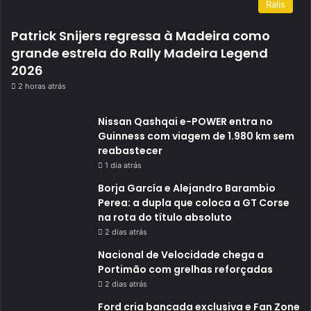
Ralis
Patrick Snijers regressa à Madeira como
grande estrela do Rally Madeira Legend
2026
2 horas atrás
Nissan Qashqai e-POWER entra no
Guinness com viagem de 1.980 km sem
reabastecer
1 dia atrás
Borja García e Alejandro Barambio
Perea: a dupla que coloca a GT Corse
na rota do título absoluto
2 dias atrás
Nacional de Velocidade chega a
Portimão com grelhas reforçadas
2 dias atrás
Ford cria bancada exclusiva e Fan Zone