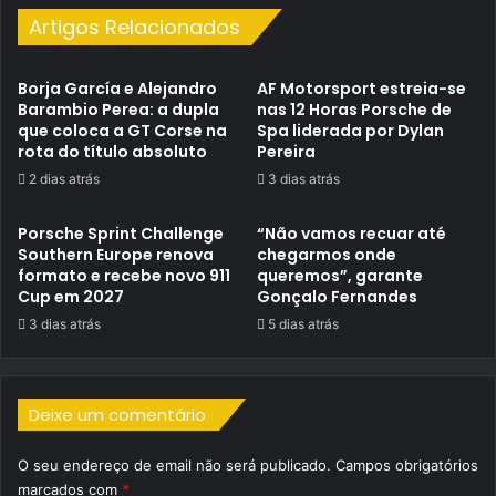
Artigos Relacionados
Borja García e Alejandro
AF Motorsport estreia-se
Barambio Perea: a dupla
nas 12 Horas Porsche de
que coloca a GT Corse na
Spa liderada por Dylan
rota do título absoluto
Pereira
2 dias atrás
3 dias atrás
Porsche Sprint Challenge
“Não vamos recuar até
Southern Europe renova
chegarmos onde
formato e recebe novo 911
queremos”, garante
Cup em 2027
Gonçalo Fernandes
3 dias atrás
5 dias atrás
Deixe um comentário
O seu endereço de email não será publicado.
Campos obrigatórios
marcados com
*