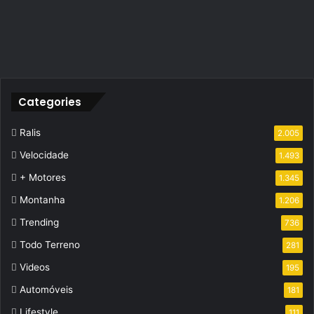
Categories
Ralis
2.005
Velocidade
1.493
+ Motores
1.345
Montanha
1.206
Trending
736
Todo Terreno
281
Videos
195
Automóveis
181
Lifestyle
111