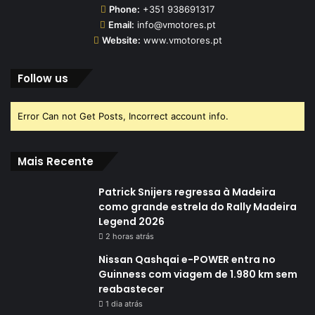
Phone:
+351 938691317
Email:
info@vmotores.pt
Website:
www.vmotores.pt
Follow us
Error Can not Get Posts, Incorrect account info.
Mais Recente
Patrick Snijers regressa à Madeira
como grande estrela do Rally Madeira
Legend 2026
2 horas atrás
Nissan Qashqai e-POWER entra no
Guinness com viagem de 1.980 km sem
reabastecer
1 dia atrás