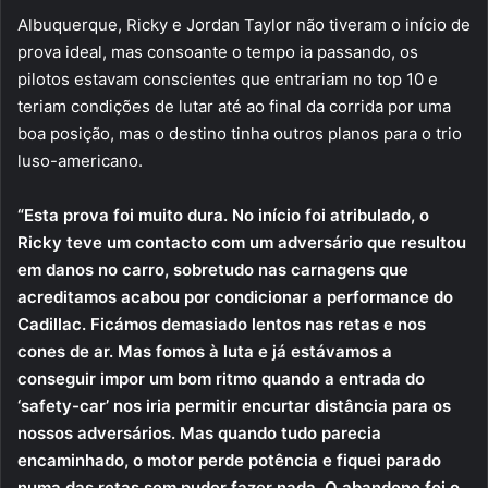
Albuquerque, Ricky e Jordan Taylor não tiveram o início de
prova ideal, mas consoante o tempo ia passando, os
pilotos estavam conscientes que entrariam no top 10 e
teriam condições de lutar até ao final da corrida por uma
boa posição, mas o destino tinha outros planos para o trio
luso-americano.
“Esta prova foi muito dura. No início foi atribulado, o
Ricky teve um contacto com um adversário que resultou
em danos no carro, sobretudo nas carnagens que
acreditamos acabou por condicionar a performance do
Cadillac. Ficámos demasiado lentos nas retas e nos
cones de ar. Mas fomos à luta e já estávamos a
conseguir impor um bom ritmo quando a entrada do
‘safety-car’ nos iria permitir encurtar distância para os
nossos adversários. Mas quando tudo parecia
encaminhado, o motor perde potência e fiquei parado
numa das retas sem puder fazer nada. O abandono foi o