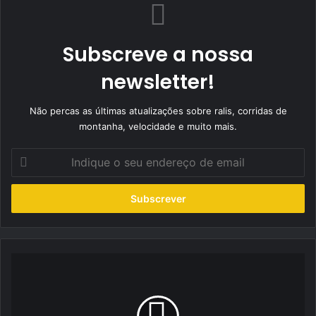
Subscreve a nossa
newsletter!
Não percas as últimas atualizações sobre ralis, corridas de
montanha, velocidade e muito mais.
Indique
o
seu
endereço
de
email
PTRX:
André
Monteiro
“suou”