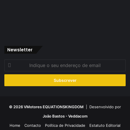
Newsletter
Indique
o
seu
endereço
de
email
© 2026 VMotores EQUATIONSKINGDOM
| Desenvolvido por
João Bastos - Veddacom
Home
Contacto
Política de Privacidade
Estatuto Editorial