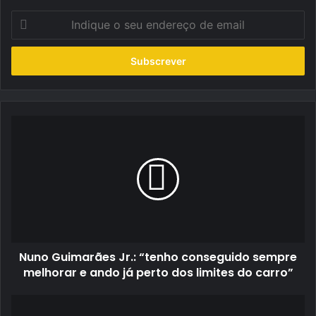
Indique
o
seu
endereço
de
email
Nuno
Guimarães
Jr.:
“tenho
conseguido
sempre
melhorar
e
ando
Nuno Guimarães Jr.: “tenho conseguido sempre
já
perto
melhorar e ando já perto dos limites do carro”
dos
limites
Porsche
do