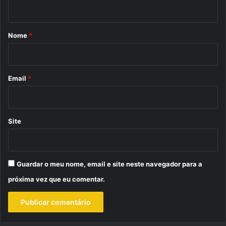
t
á
r
Nome
*
i
o
*
Email
*
Site
Guardar o meu nome, email e site neste navegador para a
próxima vez que eu comentar.