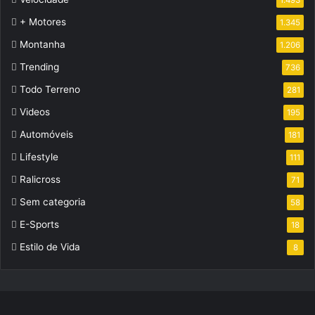
1.493
+ Motores
1.345
Montanha
1.206
Trending
736
Todo Terreno
281
Videos
195
Automóveis
181
Lifestyle
111
Ralicross
71
Sem categoria
58
E-Sports
18
Estilo de Vida
8