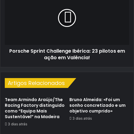
Sprint
carro”
Challenge
Ibérica:
23
pilotos
em
ação
em
Porsche Sprint Challenge Ibérica: 23 pilotos em
Valência!
ação em Valência!
Artigos Relacionados
Team Armindo Araújo/The
Bruno Almeida: «Foi um
Racing Factory distinguido
sonho concretizado e um
como “Equipa Mais
objetivo cumprido»
Sustentável” na Madeira
3 dias atrás
3 dias atrás