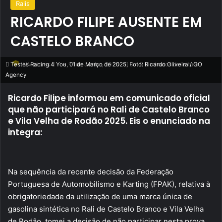
Ralis
RICARDO FILIPE AUSENTE EM
CASTELO BRANCO
Send
VMotores
11 de Junho, 2025
0
2 minutos de leitura
Testes Racing 4 You, 01 de Março de 2025, Foto: Ricardo Oliveira / GO
Agency
an
email
Ricardo Filipe informou em comunicado oficial
que não participará no Rali de Castelo Branco
e Vila Velha de Rodão 2025. Eis o enunciado na
integra:
Na sequência da recente decisão da Federação
Portuguesa de Automobilismo e Karting (FPAK), relativa à
obrigatoriedade da utilização de uma marca única de
gasolina sintética no Rali de Castelo Branco e Vila Velha
de Rodão, tomei a decisão de não participar nesta prova.