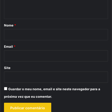
n
t
á
r
Nome
*
i
o
*
Email
*
Site
Guardar o meu nome, email e site neste navegador para a
próxima vez que eu comentar.