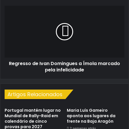
Regresso
de
Ivan
Domingues
a
Ímola
marcado
pela
infelicidade
Regresso de Ivan Domingues a Ímola marcado
pela infelicidade
Artigos Relacionados
Portugal mantém lugar no
Maria Luís Gameiro
Mundial de Rally-Raid em
aponta aos lugares da
calendário de cinco
frente na Baja Aragón
provas para 2027
2 semanas atrás