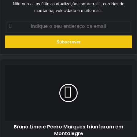
Não percas as últimas atualizações sobre ralis, corridas de
montanha, velocidade e muito mais.
Indique
o
seu
endereço
de
email
Bruno
Lima
e
Pedro
Marques
triunfaram
em
Montalegre
Bruno Lima e Pedro Marques triunfaram em
Montalegre