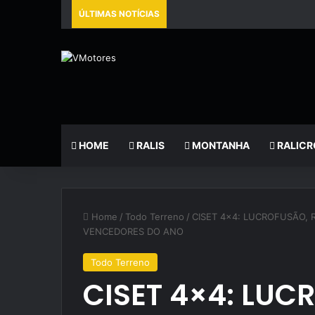
ÚLTIMAS NOTÍCIAS
HOME
RALIS
MONTANHA
RALICR
Home
/
Todo Terreno
/
CISET 4×4: LUCROFUSÃO, 
VENCEDORES DO ANO
Todo Terreno
CISET 4×4: LUC