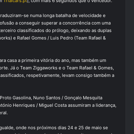
am
Trialcars.pt
), com mais 6 segundos que o vencedor.
 traduziram-se numa longa batalha de velocidade e
rofusão a conseguir superar a concorrência com uma
erceiro classificados do prólogo, deixando as duplas
works) e Rafael Gomes / Luis Pedro (Team Rafael &
ara casa a primeira vitória do ano, mas também um
forte. Já o Team Ziggaworks e o Team Rafael & Gomes,
classificados, respetivamente, levam consigo também a
Proto Gasolina, Nuno Santos / Gonçalo Mesquita
ntónio Henriques / Miguel Costa assumiram a liderança,
ral.
ualde, onde nos próximos dias 24 e 25 de maio se