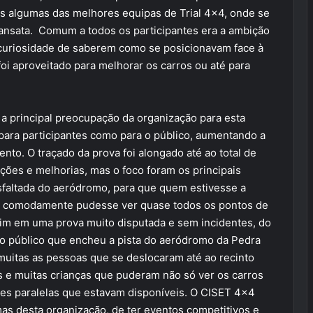
es algumas das melhores equipas de Trial 4×4, onde se
ransata. Comum a todos os participantes era a ambição
curiosidade de saberem como se posicionavam face à
i aproveitado para melhorar os carros ou até para
a principal preocupação da organização para esta
 para participantes como para o público, aumentando a
to. O traçado da prova foi alongado até ao total de
ções e melhorias, mas o foco foram os principais
sfaltada do aeródromo, para que quem estivesse a
r e comodamente pudesse ver quase todos os pontos de
sim em uma prova muito disputada e sem incidentes, do
o público que encheu a pista do aeródromo da Pedra
 muitas as pessoas que se deslocaram até ao recinto
ias e muitas crianças que puderam não só ver os carros
des paralelas que estavam disponíveis. O CISET 4×4
as desta organização, de ter eventos competitivos e