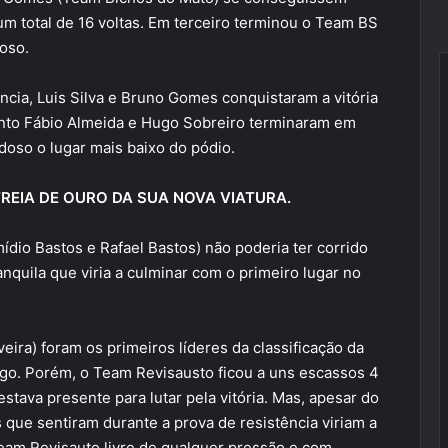
 um total de 16 voltas. Em terceiro terminou o Team BS
oso.
ncia, Luis Silva e Bruno Gomes conquistaram a vitória
anto Fábio Almeida e Hugo Sobreiro terminaram em
oso o lugar mais baixo do pódio.
REIA DE OURO DA SUA NOVA VIATURA.
ídio Bastos e Rafael Bastos) não poderia ter corrido
nquila que viria a culminar com o primeiro lugar no
ra) foram os primeiros líderes da classificação da
ogo. Porém, o Team Revisausto ficou a uns escassos 4
tava presente para lutar pela vitória. Mas, apesar do
que sentiram durante a prova de resistência viriam a
eam Revisauto livre de qualquer pressão e com