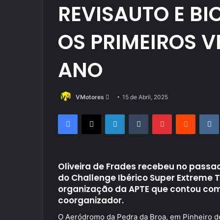
REVISAUTO E B
OS PRIMEIROS 
ANO
Send
VMotores
15 de Abril, 2025
an
Facebook
X
LinkedIn
Tumblr
Pinterest
Reddit
email
Oliveira de Frades recebeu no passa
do Challenge Ibérico Super Extreme 
organização da APTE que contou co
coorganizador.
O Aeródromo da Pedra da Broa, em Pinheiro de 