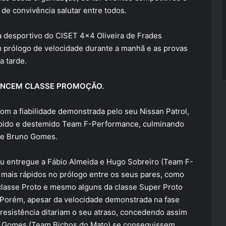
de convivência salutar entre todos.
 desportivo do CISET 4×4 Oliveira de Frades
 prólogo de velocidade durante a manhã e as provas
a tarde.
VENCEM CLASSE PROMOÇÃO.
om a fiabilidade demonstrada pelo seu Nissan Patrol,
rápido e destemido Team F-Performance, culminando
a e Bruno Gomes.
cou entregue a Fábio Almeida e Hugo Sobreiro (Team F-
mais rápidos no prólogo entre os seus pares, como
classe Proto e mesmo alguns da classe Super Proto
. Porém, apesar da velocidade demonstrada na fase
 resistência ditariam o seu atraso, concedendo assim
no Gomes (Team Bichos do Mato) se conseguissem