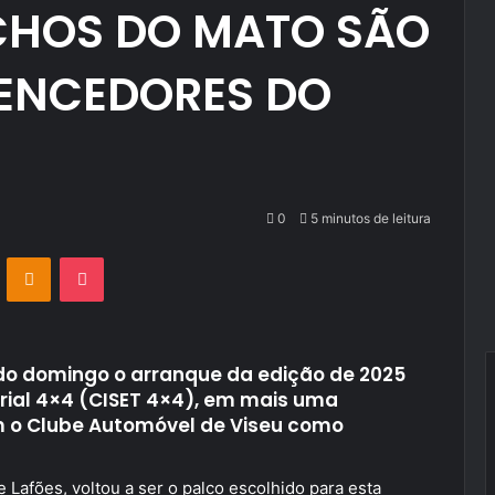
ICHOS DO MATO SÃO
VENCEDORES DO
0
5 minutos de leitura
VKontakte
Odnoklassniki
Pocket
do domingo o arranque da edição de 2025
Trial 4×4 (CISET 4×4), em mais uma
m o Clube Automóvel de Viseu como
Lafões, voltou a ser o palco escolhido para esta