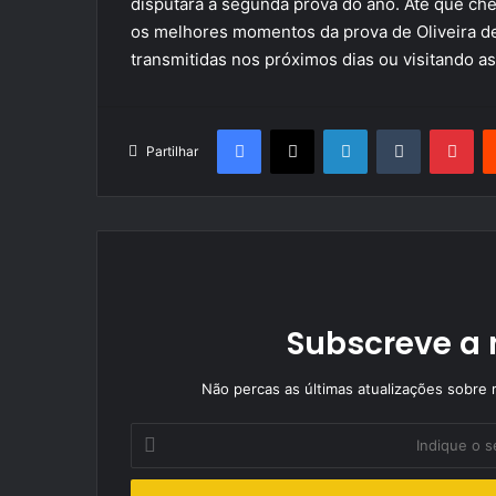
disputará a segunda prova do ano. Até que che
os melhores momentos da prova de Oliveira de
transmitidas nos próximos dias ou visitando a
Facebook
X
LinkedIn
Tumblr
Pin
Partilhar
Subscreve a 
Não percas as últimas atualizações sobre r
Indique
o
seu