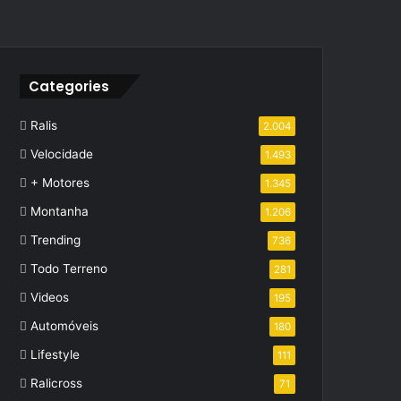
Categories
Ralis
2.004
Velocidade
1.493
+ Motores
1.345
Montanha
1.206
Trending
736
Todo Terreno
281
Videos
195
Automóveis
180
Lifestyle
111
Ralicross
71