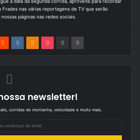
gue a data da segunda corrida, aproveite para recordar
 Frades nas várias reportagens de TV que serão
s nossas páginas nas redes sociais.
terest
Reddit
VKontakte
Odnoklassniki
Pocket
Partilhar Via Email
Imprimir
nossa newsletter!
alis, corridas de montanha, velocidade e muito mais.