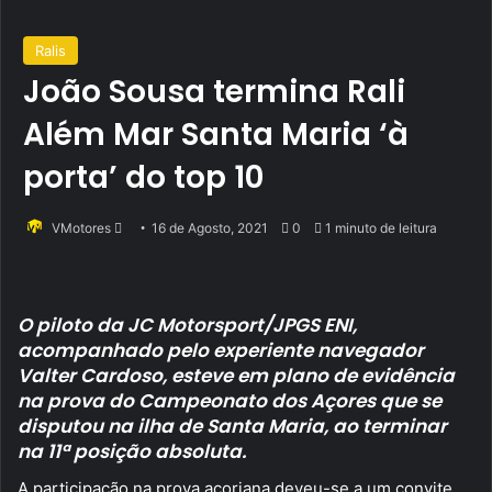
Ralis
João Sousa termina Rali
Além Mar Santa Maria ‘à
porta’ do top 10
Send
VMotores
16 de Agosto, 2021
0
1 minuto de leitura
an
email
O piloto da JC Motorsport/JPGS ENI,
acompanhado pelo experiente navegador
Valter Cardoso, esteve em plano de evidência
na prova do Campeonato dos Açores que se
disputou na ilha de Santa Maria, ao terminar
na 11ª posição absoluta.
A participação na prova açoriana deveu-se a um convite