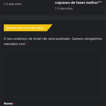
capazes de fazer melhor””
3 dias atrás
3 dias atrás
Deixe um comentário
O seu endereço de email não será publicado.
Campos obrigatórios
marcados com
*
C
o
m
e
n
t
á
r
Nome
*