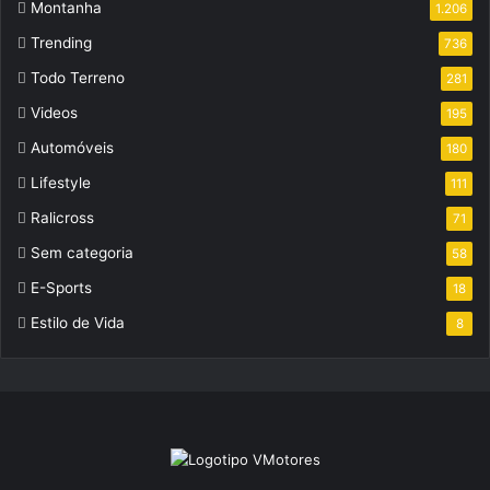
Montanha
1.206
Trending
736
Todo Terreno
281
Videos
195
Automóveis
180
Lifestyle
111
Ralicross
71
Sem categoria
58
E-Sports
18
Estilo de Vida
8