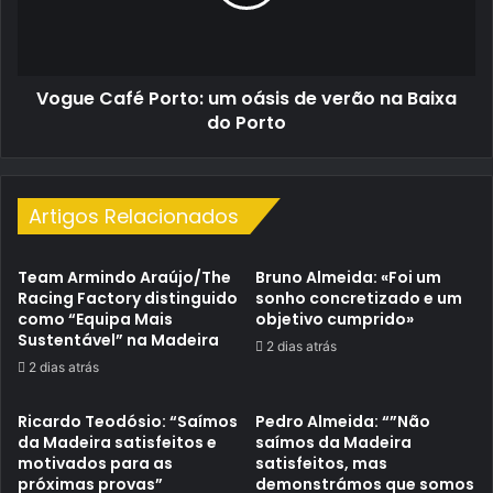
de
verão
na
Baixa
Vogue Café Porto: um oásis de verão na Baixa
do
Porto
do Porto
Artigos Relacionados
Team Armindo Araújo/The
Bruno Almeida: «Foi um
Racing Factory distinguido
sonho concretizado e um
como “Equipa Mais
objetivo cumprido»
Sustentável” na Madeira
2 dias atrás
2 dias atrás
Ricardo Teodósio: “Saímos
Pedro Almeida: “”Não
da Madeira satisfeitos e
saímos da Madeira
motivados para as
satisfeitos, mas
próximas provas”
demonstrámos que somos