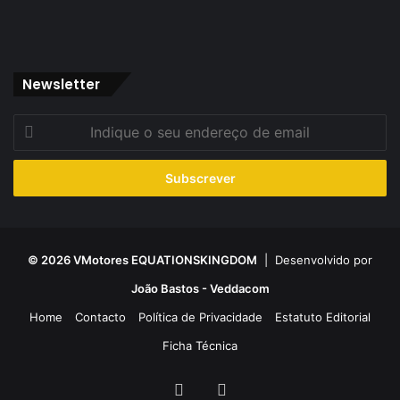
Newsletter
Indique
o
seu
endereço
de
email
© 2026 VMotores EQUATIONSKINGDOM
| Desenvolvido por
João Bastos - Veddacom
Home
Contacto
Política de Privacidade
Estatuto Editorial
Ficha Técnica
Facebook
YouTube