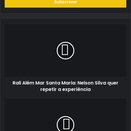
endereço
de
email
Rali
Além
Mar
Santa
Maria:
Nelson
Silva
quer
repetir
Rali Além Mar Santa Maria: Nelson Silva quer
a
experiência
repetir a experiência
Vogue
Café
Porto:
um
oásis