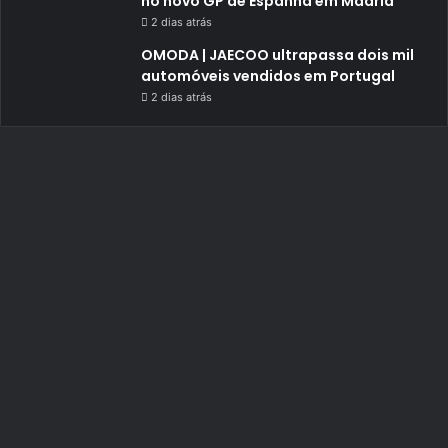
no novo GP de Espanha em Madrid
2 dias atrás
OMODA | JAECOO ultrapassa dois mil
automóveis vendidos em Portugal
2 dias atrás