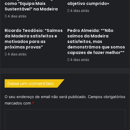
como “Equipa Mais
objetivo cumprido»
Sustentável” na Madeira
4 dias atrás
4 dias atrás
Ricardo Teodósio: “Saímos
Pedro Almeida: “”Não
da Madeira satisfeitos e
saímos da Madeira
motivados para as
satisfeitos, mas
próximas provas”
demonstrámos que somos
capazes de fazer melhor””
4 dias atrás
4 dias atrás
Deixe um comentário
O seu endereço de email não será publicado.
Campos obrigatórios
marcados com
*
C
o