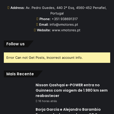
Address:
Av. Pedro Guedes, 440 2º Esq, 4560-452 Penafiel,
Portugal
Phone:
+351 938691317
Email:
info@vmotores.pt
Website:
www.vmotores.pt
Follow us
Error Can not Get Posts, Incorrect account info.
Mais Recente
Nissan Qashqai e-POWER entra no
Guinness com viagem de 1.980 km sem
reabastecer
16 horas atrás
Borja García e Alejandro Barambio