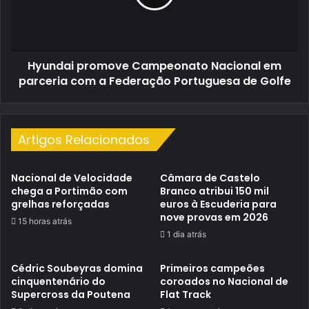
parceria
com
a
Federação
Hyundai promove Campeonato Nacional em
Portuguesa
de
parceria com a Federação Portuguesa de Golfe
Golfe
Artigos Relacionados
Nacional de Velocidade
Câmara de Castelo
chega a Portimão com
Branco atribui 150 mil
grelhas reforçadas
euros à Escuderia para
nove provas em 2026
15 horas atrás
1 dia atrás
Cédric Soubeyras domina
Primeiros campeões
cinquentenário do
coroados no Nacional de
Supercross da Poutena
Flat Track