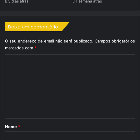
3 dias atrás
1 semana atrás
Deixe um comentário
O seu endereço de email não será publicado.
Campos obrigatórios
marcados com
*
C
o
m
e
n
t
á
r
Nome
*
i