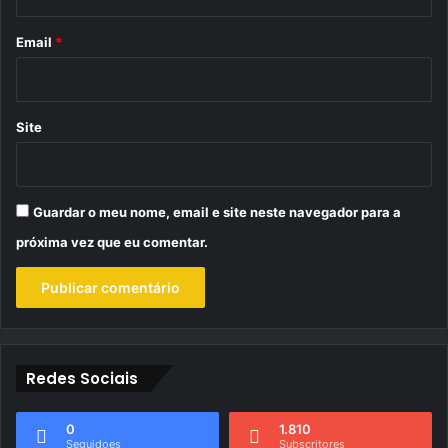
o
*
Email
*
Site
Guardar o meu nome, email e site neste navegador para a
próxima vez que eu comentar.
Redes Sociais
0
1.810
Seguidoes
Subscritores