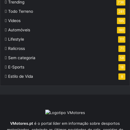
Trending
736
Todo Terreno
281
Videos
195
Automóveis
180
Lifestyle
111
Ralicross
71
Sem categoria
58
E-Sports
18
Estilo de Vida
8
VMotores.pt
é o portal líder em informação sobre desportos
motorizados, cobrindo as últimas novidades de ralis, corridas de