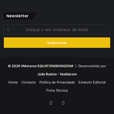
Newsletter
Indique
o
seu
endereço
de
email
© 2026 VMotores EQUATIONSKINGDOM
| Desenvolvido por
João Bastos - Veddacom
Home
Contacto
Política de Privacidade
Estatuto Editorial
Ficha Técnica
Facebook
YouTube