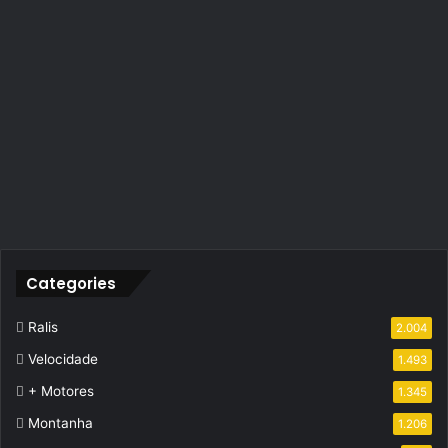
Categories
Ralis
2.004
Velocidade
1.493
+ Motores
1.345
Montanha
1.206