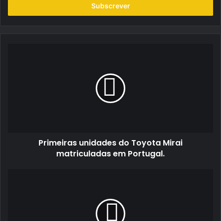
endereço
de
email
Primeiras
unidades
do
Toyota
Mirai
matriculadas
em
Portugal.
Primeiras unidades do Toyota Mirai
matriculadas em Portugal.
Hyundai
promove
Campeonato
Nacional
em