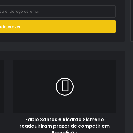
Fábio
Santos
e
Ricardo
Sismeiro
readquiriram
prazer
de
competir
Fábio Santos e Ricardo Sismeiro
em
Famalicão
readquiriram prazer de competir em
Famalicão