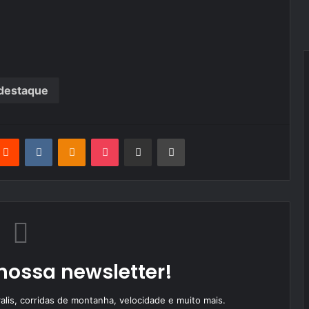
destaque
terest
Reddit
VKontakte
Odnoklassniki
Pocket
Partilhar Via Email
Imprimir
nossa newsletter!
alis, corridas de montanha, velocidade e muito mais.