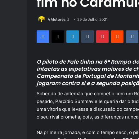
fim no Caramul
Send
VMotores
29 de Julho, 2021
an
Facebook
X
LinkedIn
Tumblr
Pinterest
Reddit
email
O piloto de Fafe tinha na 6ª Rampa 
intactas as expetativas maiores de ch
Campeonato de Portugal de Montanha 
jogaram contra si e a segunda posição
Sabendo de antemão que competia com um Renau
pesado, Parcídio Summavielle queria dar o tud
uma vitória que levasse a discussão do campe
o seu rival prometia, pois, as diferenças nunc
Na primeira jornada, e com o tempo seco, o pi