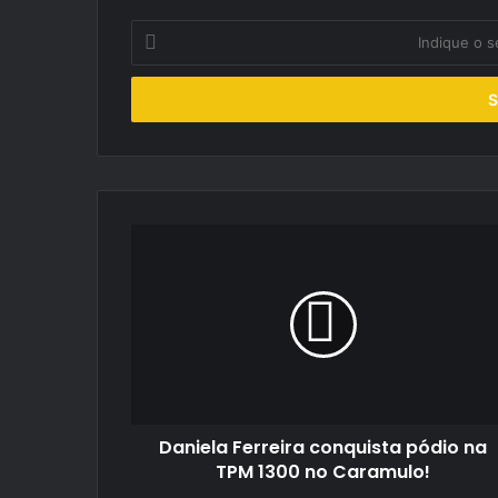
Indique
o
seu
endereço
de
email
Daniela
Ferreira
conquista
pódio
na
TPM
1300
no
Caramulo!
Daniela Ferreira conquista pódio na
TPM 1300 no Caramulo!