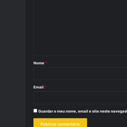
C
o
m
e
n
t
á
r
Nome
*
i
o
*
Email
*
Guardar o meu nome, email e site neste navegad