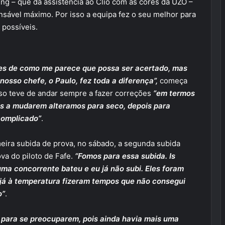
ing – que dá assistência ao Clio com as cores da UZO –
ável máximo. Por isso a equipa fez o seu melhor para
 possíveis.
ões de como me parece que possa ser acertado, mas
nosso chefe, o Paulo, fez toda a diferença”,
começa
sso teve de andar sempre a fazer correções
“em termos
as a mudarem alteramos para seco, depois para
complicado”
.
eira subida de prova, no sábado, a segunda subida
va do piloto de Fafe.
“Fomos para essa subida. Is
ma concorrente bateu e eu já não subi. Eles foram
 já à temperatura fizeram tempos que não consegui
o”
.
 para se preocuparem, pois ainda havia mais uma