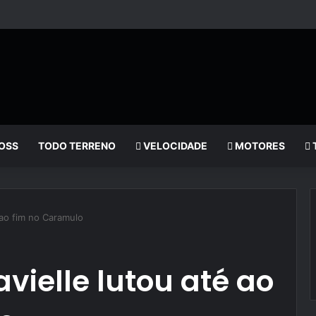
OSS
TODO TERRENO
VELOCIDADE
MOTORES
 ao fim no Caramulo
ielle lutou até ao