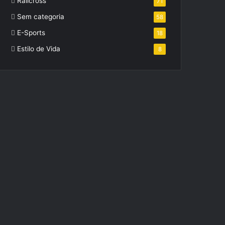
Ralicross
71
Sem categoria
58
E-Sports
18
Estilo de Vida
8