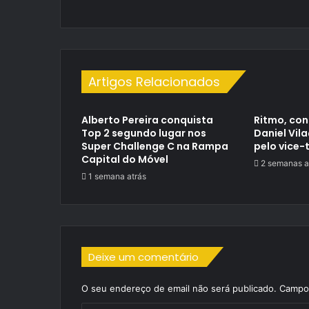
Artigos Relacionados
Alberto Pereira conquista
Ritmo, con
Top 2 segundo lugar nos
Daniel Vil
Super Challenge C na Rampa
pelo vice-
Capital do Móvel
2 semanas a
1 semana atrás
Deixe um comentário
O seu endereço de email não será publicado.
Campos