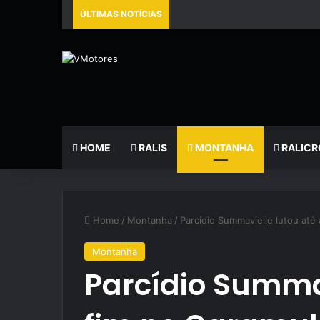
ÚLTIMAS NOTÍCIAS
HOME
RALIS
MONTANHA
RALICR
Home
/
Montanha
/
Parcídio Summavielle lutou até
Montanha
Parcídio Summav