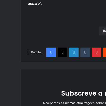
admiro”
.
Facebook
X
LinkedIn
Tumblr
Pin
Partilhar
Subscreve a 
Não percas as últimas atualizações sobre r