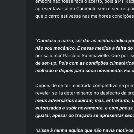
embora não fosse fácil o acerto, pois a PT Rac
apresentava-se no Caramulo sem o seu respons
que o carro estivesse nas melhores condições
“Conduzo o carro, sei dar as minhas indicaç
não sou mecânico. E nessa medida a falta do 
por salientar Parcídio Summavielle. Que por i
de set-up. Pois com as condições climatéric
molhado e depois para seco novamente. Foi 
Depois de se ter mostrado competitivo na prim
revelar-se-ia determinante no desfecho da pro
meus adversários subiram, mas, entretanto, u
autorizados a subir novamente, e com pneus
igualar, apesar do traçado se apresentar sec
“Disse à minha equipa que não havia motivos