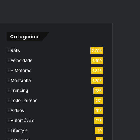
Categories
Ralis
2.004
Velocidade
1.490
+ Motores
1.343
Montanha
1.205
Trending
736
Todo Terreno
281
Videos
195
Automóveis
178
Lifestyle
110