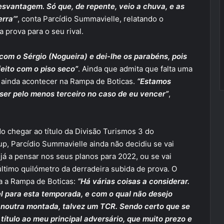
esvantagem. Só que, de repente, veio a chuva, e as
rra’”
, conta Parcídio Summavielle, relatando o
prova para o seu rival.
com o Sérgio (Nogueira) e dei-lhe os parabéns, pois
eito com o piso seco”
. Ainda que admita que falta uma
e ainda acontecer na Rampa de Boticas.
“Estamos
 ser pelo menos terceiro no caso de eu vencer”
,
o chegar ao título da Divisão Turismos 3 do
, Parcídio Summavielle ainda não decidiu se vai
o já a pensar nos seus planos para 2022, ou se vai
último quilómetro da derradeira subida de prova. O
ra a Rampa de Boticas:
“Há várias coisas a considerar.
el para esta temporada, e com o qual não desejo
 noutra montada, talvez um TCR. Sendo certo que se
 título ao meu principal adversário, que muito prezo e