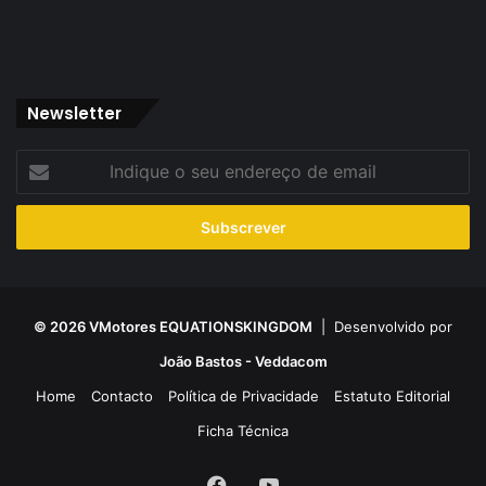
Newsletter
Indique
o
seu
endereço
de
email
© 2026 VMotores EQUATIONSKINGDOM
| Desenvolvido por
João Bastos - Veddacom
Home
Contacto
Política de Privacidade
Estatuto Editorial
Ficha Técnica
Facebook
YouTube