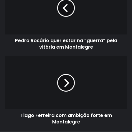
estar
na
“guerra”
pela
vitória
em
Pedro Rosário quer estar na “guerra” pela
Montalegre
vitória em Montalegre
Tiago
Ferreira
com
ambição
forte
em
Montalegre
Tiago Ferreira com ambição forte em
Montalegre