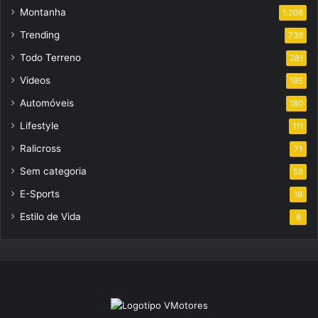
Montanha
1.206
Trending
736
Todo Terreno
281
Videos
195
Automóveis
180
Lifestyle
111
Ralicross
71
Sem categoria
58
E-Sports
18
Estilo de Vida
8