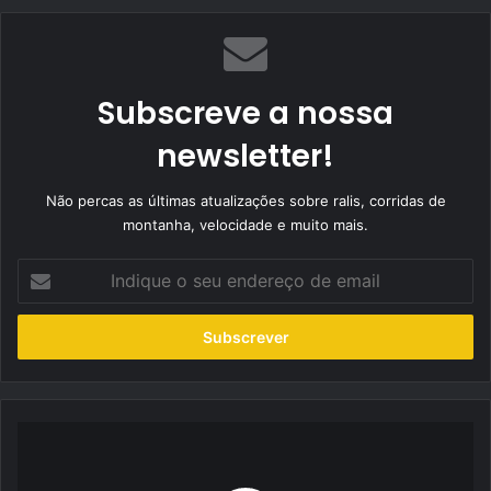
Subscreve a nossa
newsletter!
Não percas as últimas atualizações sobre ralis, corridas de
montanha, velocidade e muito mais.
Indique
o
seu
endereço
de
email
Pedro
Rosário
quer