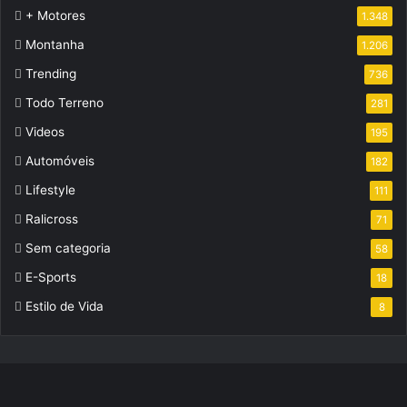
+ Motores
1.348
Montanha
1.206
Trending
736
Todo Terreno
281
Videos
195
Automóveis
182
Lifestyle
111
Ralicross
71
Sem categoria
58
E-Sports
18
Estilo de Vida
8