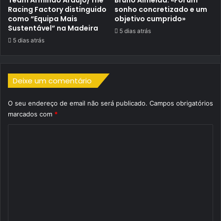
Team Armindo Araújo/The
Bruno Almeida: «Foi um
Racing Factory distinguido
sonho concretizado e um
como “Equipa Mais
objetivo cumprido»
Sustentável” na Madeira
5 dias atrás
5 dias atrás
Deixe um comentário
O seu endereço de email não será publicado.
Campos obrigatórios
marcados com
*
C
o
m
e
n
t
á