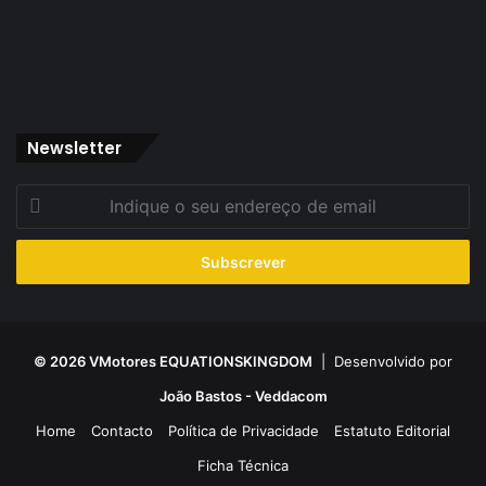
Newsletter
Indique
o
seu
endereço
de
email
© 2026 VMotores EQUATIONSKINGDOM
| Desenvolvido por
João Bastos - Veddacom
Home
Contacto
Política de Privacidade
Estatuto Editorial
Ficha Técnica