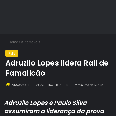
Home
/
Automóveis
Ralis
Adruzilo Lopes lidera Rali de
Famalicão
Send
VMotores
24 de Julho, 2021
0
2 minutos de leitura
an
email
Adruzilo Lopes e Paulo Silva
assumiram a liderança da prova