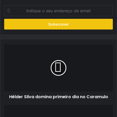
Indique
o
seu
endereço
de
email
Hélder
Silva
domina
primeiro
dia
no
Caramulo
Hélder Silva domina primeiro dia no Caramulo
Adruzilo
Lopes