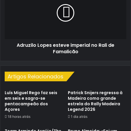
esteve
imperial
no
Rali
de
Famalicão
Adruzilo Lopes esteve imperial no Rali de
Famalicão
Artigos Relacionados
Luís Miguel Rego faz seis
Patrick Snijers regressa à
em seis e sagra-se
Madeira como grande
pentacampeão dos
estrela do Rally Madeira
Açores
Legend 2026
18 horas atrás
1 dia atrás