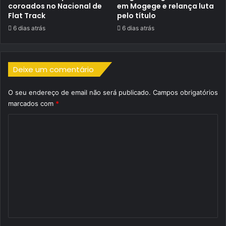
coroados no Nacional de
em Mogege e relança luta
Flat Track
pelo título
6 dias atrás
6 dias atrás
Deixe um comentário
O seu endereço de email não será publicado.
Campos obrigatórios
marcados com
*
C
o
m
e
n
t
á