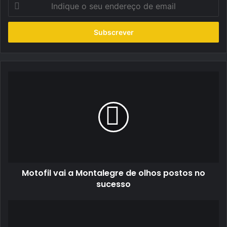
Indique
o
seu
endereço
de
email
Motofil
vai
a
Montalegre
de
olhos
postos
no
sucesso
Motofil vai a Montalegre de olhos postos no
sucesso
Daniela
Ferreira
muito