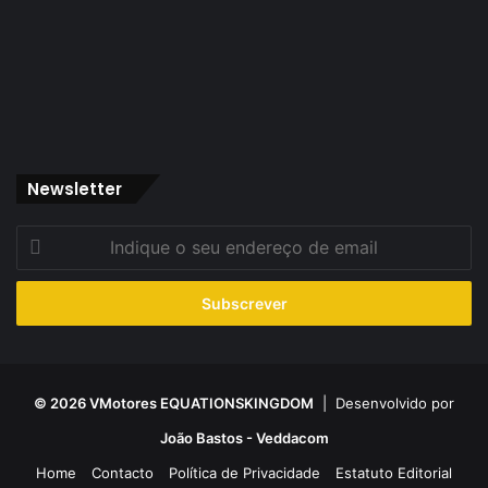
Newsletter
Indique
o
seu
endereço
de
email
© 2026 VMotores EQUATIONSKINGDOM
| Desenvolvido por
João Bastos - Veddacom
Home
Contacto
Política de Privacidade
Estatuto Editorial