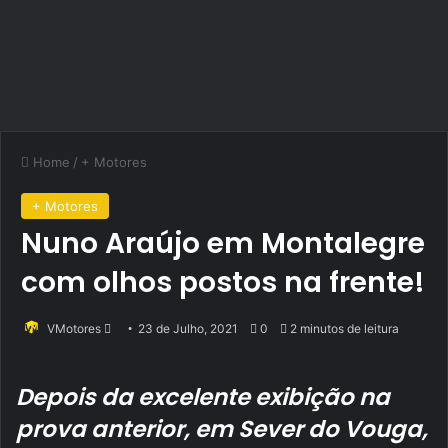
Home
/
+ Motores
+ Motores
Nuno Araújo em Montalegre
com olhos postos na frente!
Send
VMotores
23 de Julho, 2021
0
2 minutos de leitura
an
email
Depois da excelente exibição na
prova anterior, em Sever do Vouga,