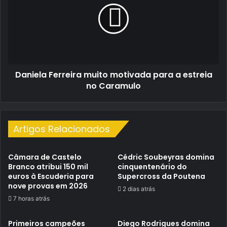
motivada
para
a
estreia
no
Caramulo
Daniela Ferreira muito motivada para a estreia
no Caramulo
Artigos Relacionados
Câmara de Castelo
Cédric Soubeyras domina
Branco atribui 150 mil
cinquentenário do
euros à Escuderia para
Supercross da Poutena
nove provas em 2026
2 dias atrás
7 horas atrás
Primeiros campeões
Diego Rodrigues domina