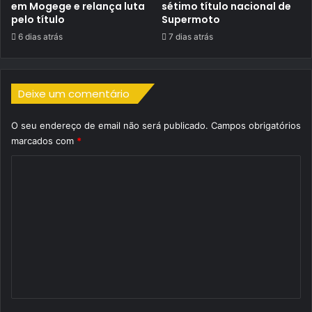
em Mogege e relança luta
sétimo título nacional de
pelo título
Supermoto
6 dias atrás
7 dias atrás
Deixe um comentário
O seu endereço de email não será publicado.
Campos obrigatórios
marcados com
*
C
o
m
e
n
t
á
r