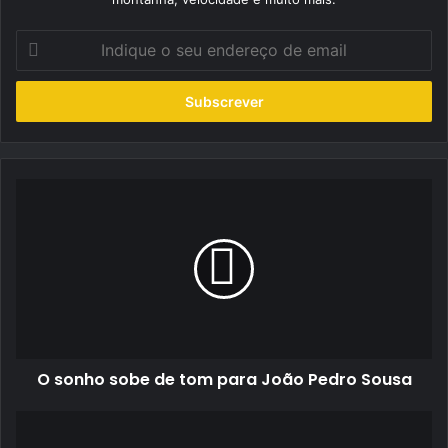
Indique
o
seu
endereço
de
email
O
sonho
sobe
de
tom
para
João
Pedro
Sousa
O sonho sobe de tom para João Pedro Sousa
Fábio
Santos