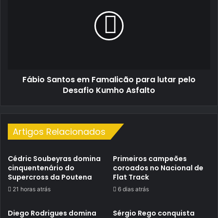
em
Famalicão
para
lutar
pelo
Desafio
Kumho
Fábio Santos em Famalicão para lutar pelo
Asfalto
Desafio Kumho Asfalto
Artigos Relacionados
Cédric Soubeyras domina
Primeiros campeões
cinquentenário do
coroados no Nacional de
Supercross da Poutena
Flat Track
21 horas atrás
6 dias atrás
Diego Rodrigues domina
Sérgio Rego conquista