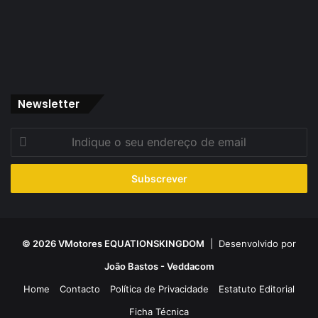
Newsletter
Indique
o
seu
endereço
de
email
© 2026 VMotores EQUATIONSKINGDOM
| Desenvolvido por
João Bastos - Veddacom
Home
Contacto
Política de Privacidade
Estatuto Editorial
Ficha Técnica