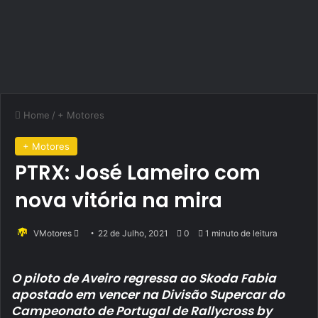
Home
/
+ Motores
+ Motores
PTRX: José Lameiro com
nova vitória na mira
Send
VMotores
22 de Julho, 2021
0
1 minuto de leitura
an
email
O piloto de Aveiro regressa ao Skoda Fabia
apostado em vencer na Divisão Supercar do
Campeonato de Portugal de Rallycross by