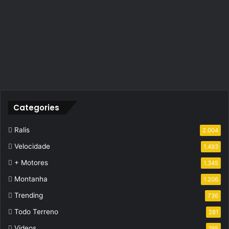
Categories
Ralis
2.004
Velocidade
1.493
+ Motores
1.345
Montanha
1.206
Trending
736
Todo Terreno
281
Videos
195