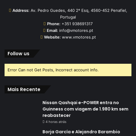
Address:
Av. Pedro Guedes, 440 2º Esq, 4560-452 Penafiel,
Portugal
Phone:
+351 938691317
Email:
info@vmotores.pt
Website:
www.vmotores.pt
Follow us
Error Can not Get Posts, Incorrect account info.
Mais Recente
Nissan Qashqai e-POWER entra no
Guinness com viagem de 1.980 km sem
reabastecer
4 horas atrás
Borja García e Alejandro Barambio