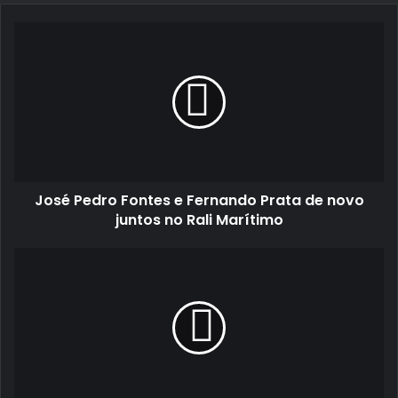
José
Pedro
Fontes
e
Fernando
Prata
de
novo
juntos
José Pedro Fontes e Fernando Prata de novo
no
Rali
juntos no Rali Marítimo
Marítimo
A
Rampa
Regional
da
Mêda
está
de
volta!