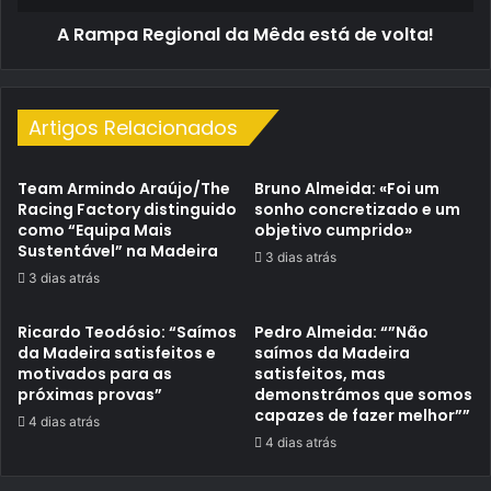
A Rampa Regional da Mêda está de volta!
Artigos Relacionados
Team Armindo Araújo/The
Bruno Almeida: «Foi um
Racing Factory distinguido
sonho concretizado e um
como “Equipa Mais
objetivo cumprido»
Sustentável” na Madeira
3 dias atrás
3 dias atrás
Ricardo Teodósio: “Saímos
Pedro Almeida: “”Não
da Madeira satisfeitos e
saímos da Madeira
motivados para as
satisfeitos, mas
próximas provas”
demonstrámos que somos
capazes de fazer melhor””
4 dias atrás
4 dias atrás