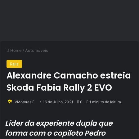
Home
/
Automóveis
Ralis
Alexandre Camacho estreia
Skoda Fabia Rally 2 EVO
Send
VMotores
16 de Julho, 2021
0
1 minuto de leitura
an
email
Líder da experiente dupla que
forma com o copiloto Pedro