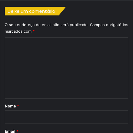
Deixe um comentário
O seu endereço de email não será publicado.
Campos obrigatórios
marcados com
*
C
o
m
e
n
t
á
r
Nome
*
i
o
*
Email
*