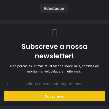
destaque
Subscreve a nossa
newsletter!
Não percas as últimas atualizações sobre ralis, corridas de
montanha, velocidade e muito mais.
Indique
o
seu
endereço
de
email