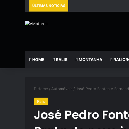
ÚLTIMAS NOTÍCIAS
HOME
RALIS
MONTANHA
RALICR
Home
/
Automóveis
/
José Pedro Fontes e Fernando
Ralis
José Pedro Fon