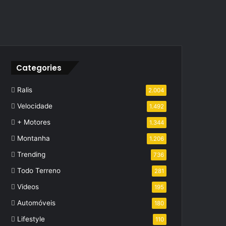
Categories
Ralis
2.004
Velocidade
1.492
+ Motores
1.344
Montanha
1.206
Trending
736
Todo Terreno
281
Videos
195
Automóveis
180
Lifestyle
110