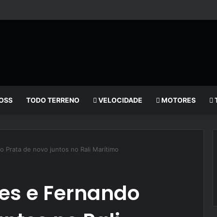
OSS
TODO TERRENO
VELOCIDADE
MOTORES
 Prata de novo juntos no Rali Marítimo
tes e Fernando