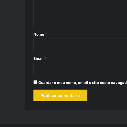
n
t
á
r
Nome
*
i
o
*
Email
*
Guardar o meu nome, email e site neste navegad