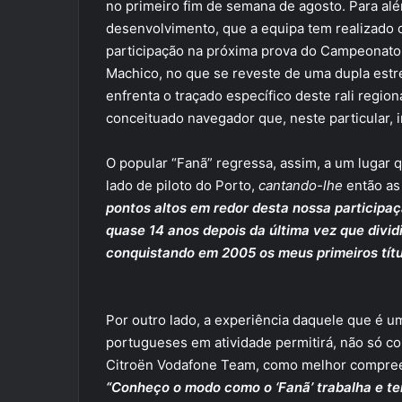
no primeiro fim de semana de agosto. Para alé
desenvolvimento, que a equipa tem realizado 
participação na próxima prova do Campeonato d
Machico, no que se reveste de uma dupla estre
enfrenta o traçado específico deste rali regio
conceituado navegador que, neste particular, i
O popular “Fanã” regressa, assim, a um lugar
lado de piloto do Porto,
cantando-lhe
então as 
pontos altos em redor desta nossa participaçã
quase 14 anos depois da última vez que divid
conquistando em 2005 os meus primeiros títul
Por outro lado, a experiência daquele que é 
portugueses em atividade permitirá, não só co
Citroën Vodafone Team, como melhor compreen
“Conheço o modo como o ‘Fanã’ trabalha e t