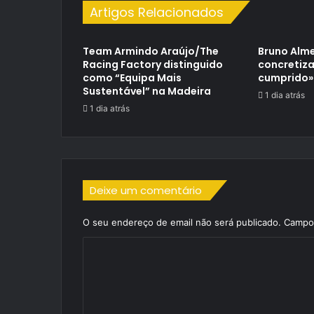
Artigos Relacionados
Team Armindo Araújo/The
Bruno Alme
Racing Factory distinguido
concretiza
como “Equipa Mais
cumprido»
Sustentável” na Madeira
1 dia atrás
1 dia atrás
Deixe um comentário
O seu endereço de email não será publicado.
Campos
C
o
m
e