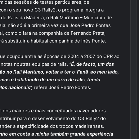
m das sessões de testes particulares, de
com o seu novo C3 Rally2, o programa integra a
e Ralis da Madeira, o Rali Marítimo – Município de
ia: não só é a primeira vez que José Pedro Fontes
nal, como o fará na companhia de Fernando Prata,
rá substituir a habitual companhia de Inês Ponte.
 que ocupou entre as épocas de 2004 a 2007 do CPR ao
notas noutras equipas de ralis.
“É, de facto, um dos
o no Rali Marítimo, voltar a ter o ‘Fanã’ ao meu lado,
imos o habitáculo de um carro de ralis, tendo
os nacionais”,
refere José Pedro Fontes.
um dos maiores e mais conceituados navegadores
ntribuir para o desenvolvimento do C3 Rally2 do
der a especificidade dos troços madeirenses.
enho em conta a minha também grande experiência