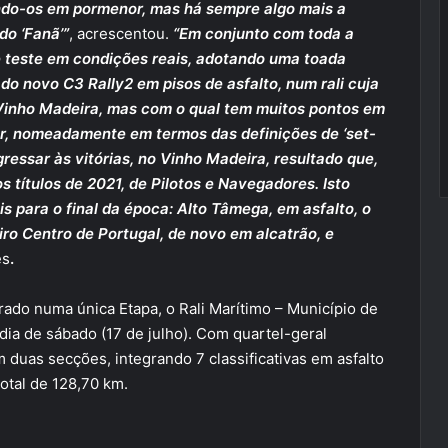
ndo-os em pormenor, mas há sempre algo mais a
do ‘Fanã’”
, acrescentou.
“Em conjunto com toda a
te teste em condições reais, adotando uma toada
do novo C3 Rally2 em pisos de asfalto, num rali cuja
 Vinho Madeira, mas com o qual tem muitos pontos em
r, nomeadamente em termos das definições de ‘set-
gressar às vitórias, no Vinho Madeira, resultado que,
s títulos de 2021, de Pilotos e Navegadores. Isto
s para o final da época: Alto Tâmega, em asfalto, o
eiro Centro de Portugal, de novo em alcatrão, e
es
.
rado numa única Etapa, o Rali Marítimo – Município de
dia de sábado (17 de julho). Com quartel-geral
 duas secções, integrando 7 classificativas em asfalto
otal de 128,70 km.