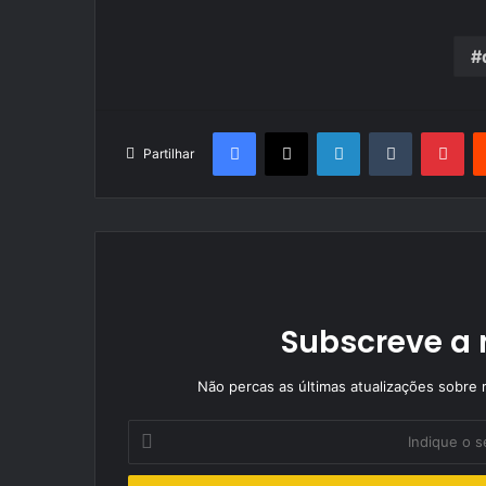
Facebook
X
LinkedIn
Tumblr
Pin
Partilhar
Subscreve a 
Não percas as últimas atualizações sobre r
Indique
o
seu