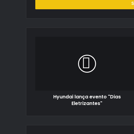
endereço
de
email
Hyundai
lança
evento
"Dias
Eletrizantes"
Hyundai lança evento "Dias
Eletrizantes"