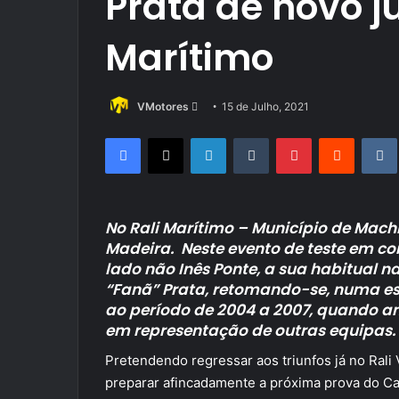
Prata de novo j
Marítimo
Send
VMotores
15 de Julho, 2021
an
Facebook
X
LinkedIn
Tumblr
Pinterest
Reddit
email
No Rali Marítimo – Município de Mac
Madeira.
Neste evento de teste em con
lado não Inês Ponte, a sua habitual
“Fanã” Prata, retomando-se, numa es
ao período de 2004 a 2007, quando a
em representação de outras equipas.
Pretendendo regressar aos triunfos já no Rali
preparar afincadamente a próxima prova do Ca