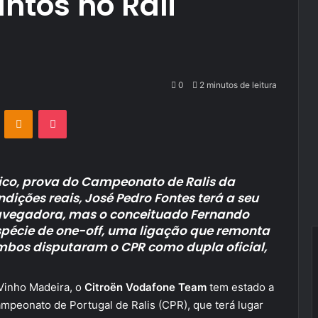
untos no Rali
0
2 minutos de leitura
VKontakte
Odnoklassniki
Pocket
hico, prova do Campeonato de Ralis da
dições reais, José Pedro Fontes terá a seu
 navegadora, mas o conceituado Fernando
pécie de one-off, uma ligação que remonta
mbos disputaram o CPR como dupla oficial,
 Vinho Madeira, o
Citroën Vodafone Team
tem estado a
mpeonato de Portugal de Ralis (CPR), que terá lugar