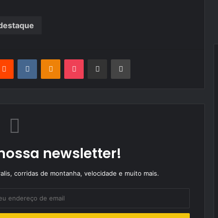
destaque
terest
Reddit
VKontakte
Odnoklassniki
Pocket
Partilhar Via Email
Imprimir
nossa newsletter!
alis, corridas de montanha, velocidade e muito mais.