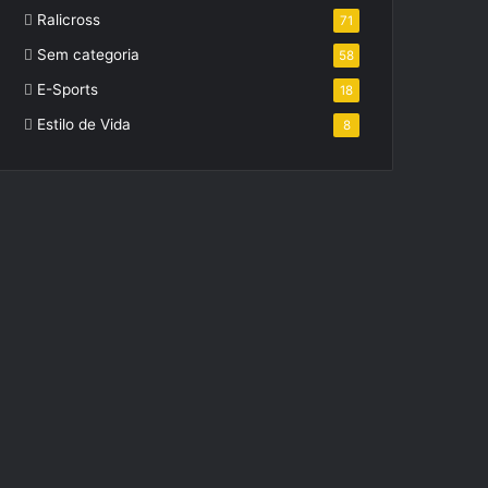
Ralicross
71
Sem categoria
58
E-Sports
18
Estilo de Vida
8