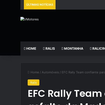
ÚLTIMAS NOTÍCIAS
HOME
RALIS
MONTANHA
RALICR
Home
/
Automóveis
/
EFC Rally Team confiante par
Ralis
EFC Rally Team 