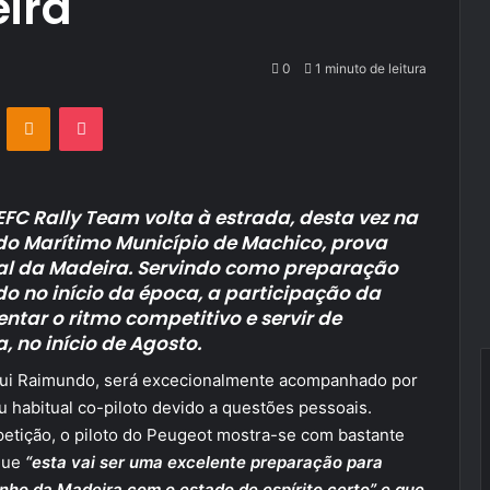
ira
0
1 minuto de leitura
VKontakte
Odnoklassniki
Pocket
FC Rally Team volta à estrada, desta vez na
 do Marítimo Município de Machico, prova
al da Madeira. Servindo como preparação
o no início da época, a participação da
tar o ritmo competitivo e servir de
, no início de Agosto.
Rui Raimundo, será excecionalmente acompanhado por
u habitual co-piloto devido a questões pessoais.
tição, o piloto do Peugeot mostra-se com bastante
 que
“esta vai ser uma excelente preparação para
nho da Madeira com o estado de espírito certo” e que