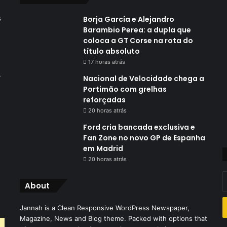
s
Borja García e Alejandro
Barambio Perea: a dupla que
coloca a GT Corse na rota do
título absoluto
17 horas atrás
,
Nacional de Velocidade chega a
Portimão com grelhas
reforçadas
20 horas atrás
Ford cria bancada exclusiva e
Fan Zone no novo GP de Espanha
em Madrid
20 horas atrás
I
About
o
s
Jannah is a Clean Responsive WordPress Newspaper,
e
Magazine, News and Blog theme. Packed with options that
d