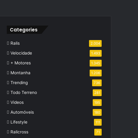
Categories
Ralis
2.004
Velocidade
1.493
+ Motores
1.345
Montanha
1.206
Trending
736
Todo Terreno
281
Videos
195
Automóveis
180
Lifestyle
111
Ralicross
71