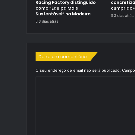
Racing Factory distinguido
concretiza
como “Equipa Mais
cumprido»
Sustentável” na Madeira
3 dias atrás
3 dias atrás
Deixe um comentário
O seu endereço de email não será publicado.
Campos
C
o
m
e
n
t