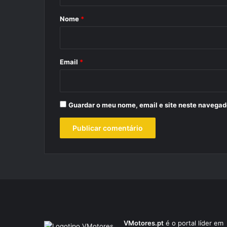
á
r
Nome
*
i
o
*
Email
*
Guardar o meu nome, email e site neste navegad
VMotores.pt
é o portal líder em