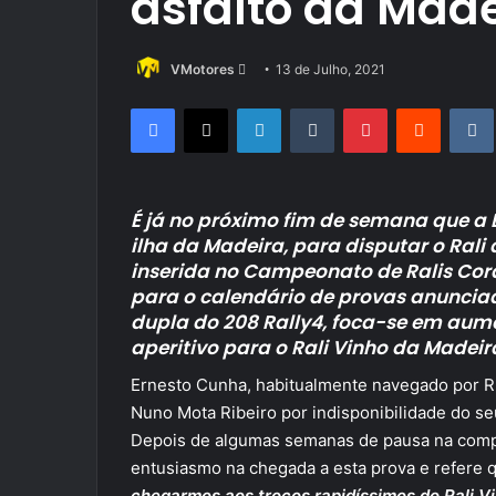
asfalto da Made
Send
VMotores
13 de Julho, 2021
an
Facebook
X
LinkedIn
Tumblr
Pinterest
Reddit
email
É já no próximo fim de semana que a E
ilha da Madeira, para disputar o Rali
inserida no Campeonato de Ralis Cor
para o calendário de provas anunciad
dupla do 208 Rally4, foca-se em aumen
aperitivo para o Rali Vinho da Madeira
Ernesto Cunha, habitualmente navegado por 
Nuno Mota Ribeiro por indisponibilidade do se
Depois de algumas semanas de pausa na compe
entusiasmo na chegada a esta prova e refere
chegarmos aos troços rapidíssimos do Rali Vi