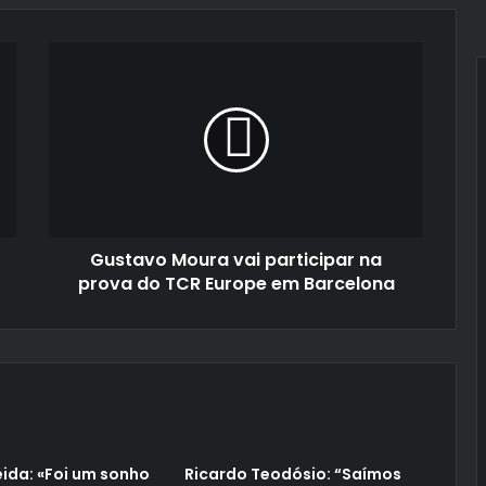
Gustavo
Moura
vai
participar
na
prova
do
TCR
Europe
Gustavo Moura vai participar na
em
Barcelona
prova do TCR Europe em Barcelona
ida: «Foi um sonho
Ricardo Teodósio: “Saímos