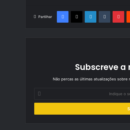
Facebook
X
LinkedIn
Tumblr
Pin
Partilhar
Subscreve a 
Não percas as últimas atualizações sobre r
Indique
o
seu
endereço
de
email