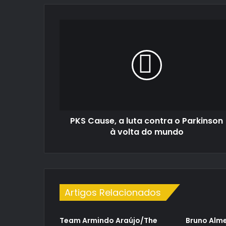
PKS
Cause,
a
luta
contra
o
Parkinson
à
volta
PKS Cause, a luta contra o Parkinson
do
mundo
à volta do mundo
Artigos Relacionados
Team Armindo Araújo/The
Bruno Alme