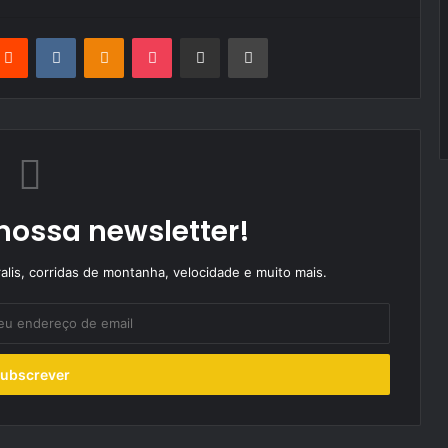
terest
Reddit
VKontakte
Odnoklassniki
Pocket
Partilhar Via Email
Imprimir
nossa newsletter!
alis, corridas de montanha, velocidade e muito mais.