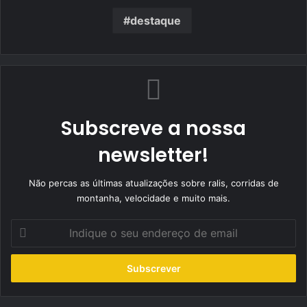
destaque
Subscreve a nossa
newsletter!
Não percas as últimas atualizações sobre ralis, corridas de
montanha, velocidade e muito mais.
Indique
o
seu
endereço
de
email