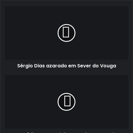
Sérgio
Dias
azarado
em
Sever
do
Vouga
Sérgio Dias azarado em Sever do Vouga
Parcídio
Summavielle
conquista
segunda
vitória
da
temporada!