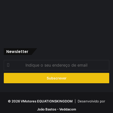
Newsletter
Indique
o
seu
endereço
de
email
© 2026 VMotores EQUATIONSKINGDOM
| Desenvolvido por
João Bastos - Veddacom