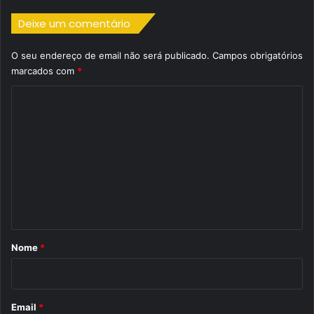
Deixe um comentário
O seu endereço de email não será publicado.
Campos obrigatórios
marcados com
*
C
o
m
e
n
t
á
r
Nome
*
i
o
*
Email
*