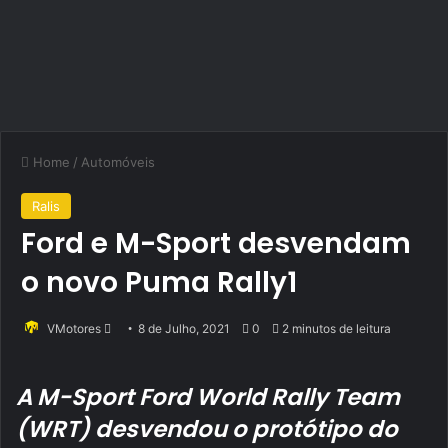
Home
/
Automóveis
Ralis
Ford e M-Sport desvendam
o novo Puma Rally1
Send
VMotores
8 de Julho, 2021
0
2 minutos de leitura
an
email
A M-Sport Ford World Rally Team
(WRT) desvendou o protótipo do