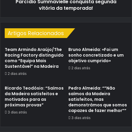
Parcídio Summavielle conquista segunda
vitória da temporada!
Artigos Relacionados
Team Armindo Araújo/The
Bruno Almeida: «Foi um
Racing Factory distinguido
sonho concretizado e um
como “Equipa Mais
objetivo cumprido»
Sustentável” na Madeira
2 dias atrás
2 dias atrás
Ricardo Teodósio: “Saímos
Pedro Almeida: “”Não
da Madeira satisfeitos e
saímos da Madeira
motivados para as
satisfeitos, mas
próximas provas”
demonstrámos que somos
capazes de fazer melhor””
3 dias atrás
3 dias atrás