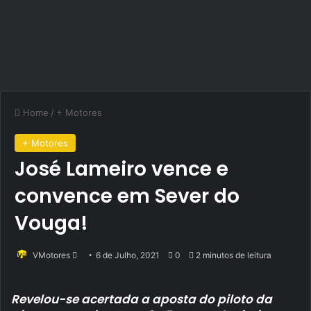
Home
/
+ Motores
+ Motores
José Lameiro vence e
convence em Sever do
Vouga!
Send
VMotores
6 de Julho, 2021
0
2 minutos de leitura
an
email
Revelou-se acertada a aposta do piloto da