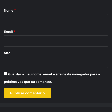
á
r
Nome
*
i
o
*
Email
*
Site
Guardar o meu nome, email e site neste navegador para a
próxima vez que eu comentar.