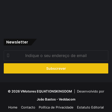
Newsletter
Indique
o
seu
endereço
de
email
© 2026 VMotores EQUATIONSKINGDOM
| Desenvolvido por
João Bastos - Veddacom
Home
Contacto
Política de Privacidade
Estatuto Editorial