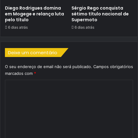
Diego Rodrigues domina
Sérgio Rego conquista
em Mogege e relança luta
sétimo título nacional de
pelo título
Supermoto
6 dias atrás
6 dias atrás
Deixe um comentário
O seu endereço de email não será publicado.
Campos obrigatórios
marcados com
*
C
o
m
e
n
t