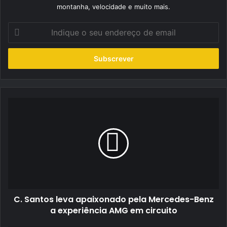
montanha, velocidade e muito mais.
Indique
o
seu
endereço
de
email
C.
Santos
leva
apaixonado
pela
Mercedes-
Benz
a
experiência
C. Santos leva apaixonado pela Mercedes-Benz
AMG
em
a experiência AMG em circuito
circuito