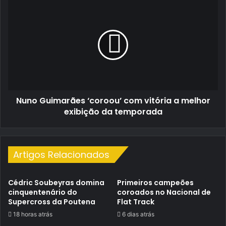
Nuno
Guimarães
‘coroou’
com
vitória
a
melhor
exibição
da
Nuno Guimarães ‘coroou’ com vitória a melhor
temporada
exibição da temporada
Artigos Relacionados
Cédric Soubeyras domina
Primeiros campeões
cinquentenário do
coroados no Nacional de
Supercross da Poutena
Flat Track
18 horas atrás
6 dias atrás