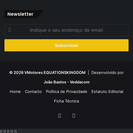
Newsletter
Indique
o
seu
endereço
de
email
© 2026 VMotores EQUATIONSKINGDOM
| Desenvolvido por
João Bastos - Veddacom
Home
Contacto
Política de Privacidade
Estatuto Editorial
Ficha Técnica
Facebook
YouTube
Facebook
X
WhatsApp
Telegram
Viber