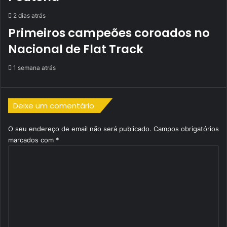
2 dias atrás
Primeiros campeões coroados no
Nacional de Flat Track
1 semana atrás
Deixe um comentário
O seu endereço de email não será publicado.
Campos obrigatórios
marcados com
*
C
o
m
e
n
t
á