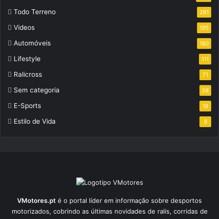
Todo Terreno
281
Videos
195
Automóveis
180
Lifestyle
111
Ralicross
71
Sem categoria
58
E-Sports
18
Estilo de Vida
8
VMotores.pt
é o portal líder em informação sobre desportos
motorizados, cobrindo as últimas novidades de ralis, corridas de