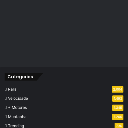
Categories
Ralis
2.004
Velocidade
1.493
+ Motores
1.345
Montanha
1.206
Trending
736