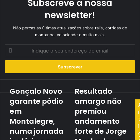
Subscreve a nossa
newsletter!
Não percas as últimas atualizações sobre ralis, corridas de
montanha, velocidade e muito mais.
Indique
o
seu
endereço
de
email
Gonçalo Novo
Resultado
Gonçalo
Resultado
Novo
amargo
garante pódio
amargo não
garante
não
pódio
em
premiou
premiou
em
andamento
Montalegre,
andamento
Montalegre,
forte
i
numa
de
numa jornada
forte de Jorge
jornada
Jorge