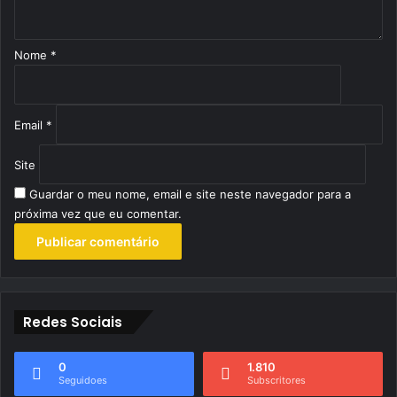
r
i
o
Nome
*
*
Email
*
Site
Guardar o meu nome, email e site neste navegador para a
próxima vez que eu comentar.
Redes Sociais
0
1.810
Seguidoes
Subscritores