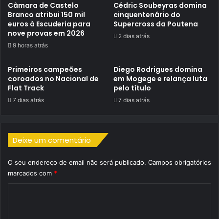
Câmara de Castelo
Cédric Soubeyras domina
Branco atribui 150 mil
cinquentenário do
euros à Escuderia para
Supercross da Poutena
nove provas em 2026
2 dias atrás
9 horas atrás
Primeiros campeões
Diego Rodrigues domina
coroados no Nacional de
em Mogege e relança luta
Flat Track
pelo título
7 dias atrás
7 dias atrás
Deixe um comentário
O seu endereço de email não será publicado.
Campos obrigatórios
marcados com
*
C
o