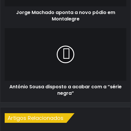
Jorge Machado aponta a novo pódio em
Montalegre
António
Sousa
disposto
a
acabar
com
a
“série
negra”
António Sousa disposto a acabar com a “série
negra”
Artigos Relacionados