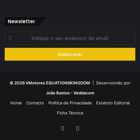
Newsletter
Indique
o
seu
endereço
de
email
© 2026 VMotores EQUATIONSKINGDOM
| Desenvolvido por
João Bastos - Veddacom
Home
Contacto
Política de Privacidade
Estatuto Editorial
Ficha Técnica
Facebook
YouTube