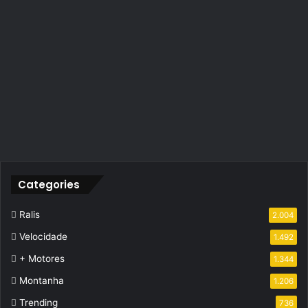
Categories
Ralis
2.004
Velocidade
1.492
+ Motores
1.344
Montanha
1.206
Trending
736