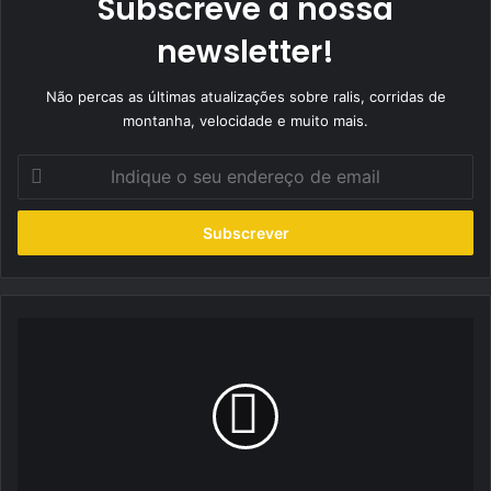
Subscreve a nossa
newsletter!
Não percas as últimas atualizações sobre ralis, corridas de
montanha, velocidade e muito mais.
Indique
o
seu
endereço
de
email
Jorge
Machado
aponta
a
novo
pódio
em
Montalegre