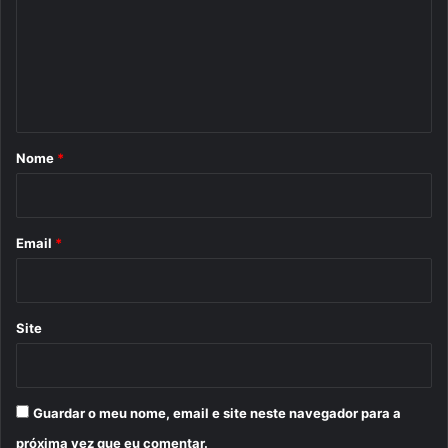
m
e
n
t
á
r
Nome
*
i
o
*
Email
*
Site
Guardar o meu nome, email e site neste navegador para a
próxima vez que eu comentar.