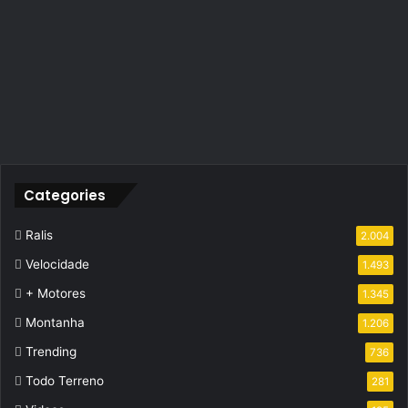
Categories
Ralis
2.004
Velocidade
1.493
+ Motores
1.345
Montanha
1.206
Trending
736
Todo Terreno
281