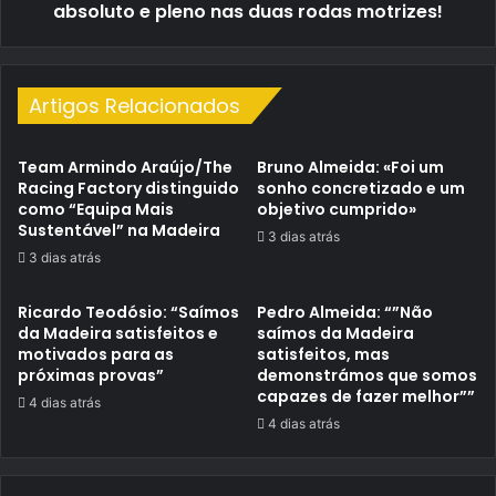
nas
absoluto e pleno nas duas rodas motrizes!
duas
rodas
motrizes!
Artigos Relacionados
Team Armindo Araújo/The
Bruno Almeida: «Foi um
Racing Factory distinguido
sonho concretizado e um
como “Equipa Mais
objetivo cumprido»
Sustentável” na Madeira
3 dias atrás
3 dias atrás
Ricardo Teodósio: “Saímos
Pedro Almeida: “”Não
da Madeira satisfeitos e
saímos da Madeira
motivados para as
satisfeitos, mas
próximas provas”
demonstrámos que somos
capazes de fazer melhor””
4 dias atrás
4 dias atrás