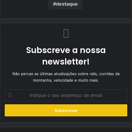
destaque
Subscreve a nossa
newsletter!
Não percas as últimas atualizações sobre ralis, corridas de
montanha, velocidade e muito mais.
Indique
o
seu
endereço
de
email