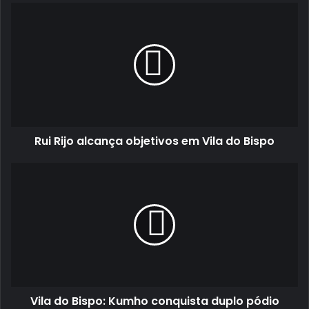
Rui
Rijo
alcança
objetivos
em
Vila
do
Bispo
Rui Rijo alcança objetivos em Vila do Bispo
Vila
do
Bispo:
Kumho
conquista
duplo
pódio
absoluto
e
Vila do Bispo: Kumho conquista duplo pódio
pleno