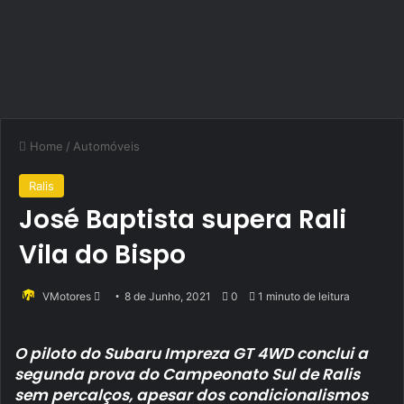
Home
/
Automóveis
Ralis
José Baptista supera Rali
Vila do Bispo
Send
VMotores
8 de Junho, 2021
0
1 minuto de leitura
an
email
O piloto do Subaru Impreza GT 4WD conclui a
segunda prova do Campeonato Sul de Ralis
sem percalços, apesar dos condicionalismos