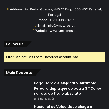
Address:
Av. Pedro Guedes, 440 2º Esq, 4560-452 Penafiel,
Portugal
Phone:
+351 938691317
Email:
info@vmotores.pt
Website:
www.vmotores.pt
Follow us
Error Can not Get Posts, Incorrect account info.
Mais Recente
Borja García e Alejandro Barambio
Perea: a dupla que coloca a GT Corse
na rota do título absoluto
18 horas atrás
Nacional de Velocidade chega a