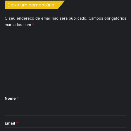
Deixe um comentário
O seu endereço de email não será publicado.
Campos obrigatórios
marcados com
*
C
o
m
e
n
t
á
r
Nome
*
i
o
*
Email
*