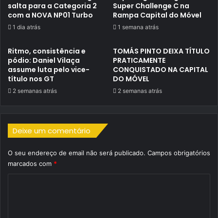
salta para a Categoria 2
Super Challenge C na
com a NOVA NP01 Turbo
Rampa Capital do Móvel
1 dia atrás
1 semana atrás
Ritmo, consistência e
TOMÁS PINTO DEIXA TÍTULO
pódio: Daniel Vilaça
PRATICAMENTE
assume luta pelo vice-
CONQUISTADO NA CAPITAL
título nos GT
DO MÓVEL
2 semanas atrás
2 semanas atrás
Deixe um comentário
O seu endereço de email não será publicado.
Campos obrigatórios
marcados com
*
C
o
m