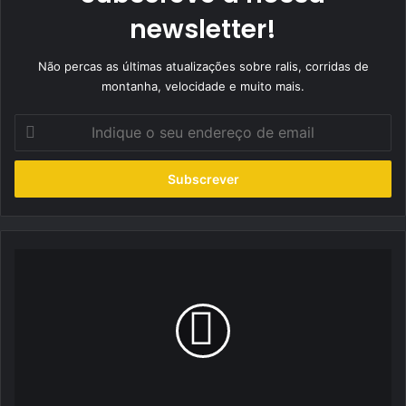
newsletter!
Não percas as últimas atualizações sobre ralis, corridas de
montanha, velocidade e muito mais.
Indique
o
seu
endereço
de
email
Nelson
Silva
faz
‘teste’
no
RallySpirit