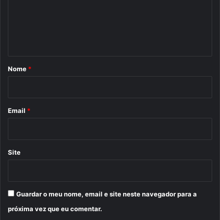
e
n
t
á
r
Nome
*
i
o
*
Email
*
Site
Guardar o meu nome, email e site neste navegador para a
próxima vez que eu comentar.