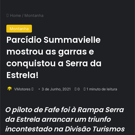
Home
/
Montanha
Montanha
Parcídio Summavielle
mostrou as garras e
conquistou a Serra da
Estrela!
Send
VMotores
3 de Junho, 2021
0
1 minuto de leitura
an
email
O piloto de Fafe foi à Rampa Serra
da Estrela arrancar um triunfo
incontestado na Divisão Turismos