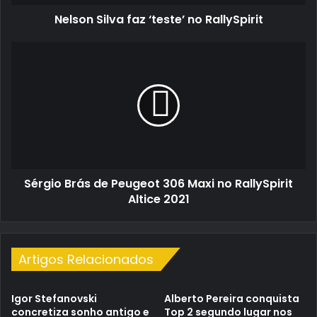
Nelson Silva faz ‘teste’ no RallySpirit
Sérgio
Brás
de
Peugeot
306
Maxi
no
RallySpirit
Altice
Sérgio Brás de Peugeot 306 Maxi no RallySpirit
2021
Altice 2021
Artigos Relacionados
Igor Stefanovski
Alberto Pereira conquista
concretiza sonho antigo e
Top 2 segundo lugar nos