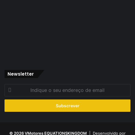
Newsletter
Indique
o
seu
endereço
de
email
© 2026 VMotores EQUATIONSKINGDOM
| Desenvolvido por